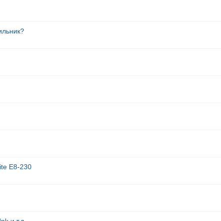
ильник?
ite E8-230