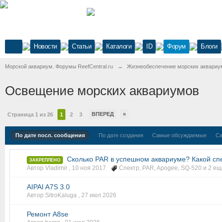
Новости
Статьи
Каталоги
ID
Форум
Блоги
Морской аквариум. Форумы ReefCentral.ru
→
Жизнеобеспечение морских аквариу
Освещение морских аквариумов
ВПЕРЕД
»
Страница 1 из 26
1
2
3
По дате посл. сообщения
По дате создания
Самые обсуждаемые
Са
Сколько PAR в успешном аквариуме? Какой сп
ЗАКРЕПЛЕНО
Автор Vladimir ,
10 ноя 2017
Спектр
,
PAR
,
Apogee
,
SQ-520
и 2 еще
AIPAI A7S 3.0
Автор SitroKaluga ,
27 июл 2026
Ремонт A8se