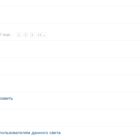
7 еще...
1
2
3
13 →
равить
 пользователям данного света