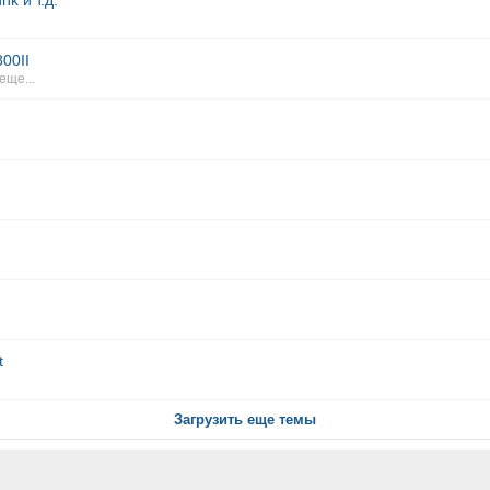
k и т.д.
00II
 еще...
t
Загрузить еще темы