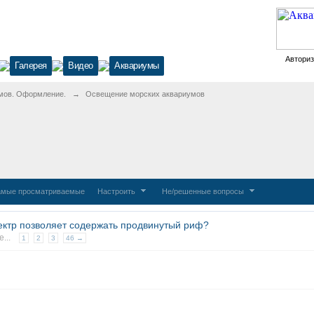
Автори
Галерея
Видео
Аквариумы
мов. Оформление.
→
Освещение морских аквариумов
мые просматриваемые
Настроить
Не/решенные вопросы
ектр позволяет содержать продвинутый риф?
...
1
2
3
46 →