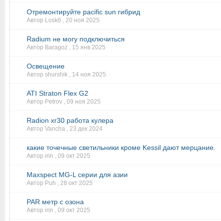
Отремонтируйте pacific sun гибрид
Автор Losk6 ,
20 ноя 2025
Radium не могу подключиться
Автор Baragoz ,
15 янв 2025
Освещение
Автор shurshik ,
14 ноя 2025
ATI Straton Flex G2
Автор Petrov ,
09 ноя 2025
Radion xr30 работа кулера
Автор Vancha ,
23 дек 2024
какие точечные светильники кроме Kessil дают мерцание.
Автор irin ,
09 окт 2025
Maxspect MG-L серии для азии
Автор Puh ,
28 окт 2025
PAR метр с озона
Автор irin ,
09 окт 2025