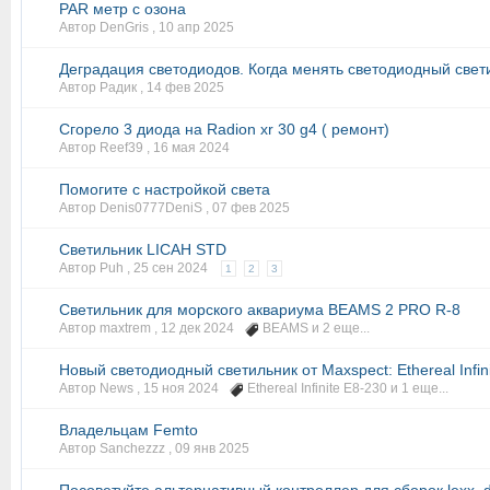
PAR метр с озона
Автор DenGris ,
10 апр 2025
Деградация светодиодов. Когда менять светодиодный свет
Автор Радик ,
14 фев 2025
Сгорело 3 диода на Radion xr 30 g4 ( ремонт)
Автор Reef39 ,
16 мая 2024
Помогите с настройкой света
Автор Denis0777DeniS ,
07 фев 2025
Светильник LICAH STD
Автор Puh ,
25 сен 2024
1
2
3
Светильник для морского аквариума BEAMS 2 PRO R-8
Автор maxtrem ,
12 дек 2024
BEAMS
и 2 еще...
Новый светодиодный светильник от Maxspect: Ethereal Infin
Автор News ,
15 ноя 2024
Ethereal Infinite E8-230
и 1 еще...
Владельцам Femto
Автор Sanchezzz ,
09 янв 2025