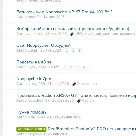
Автор hemp ,
01 июл 2026
Есть отзывы о Noopsyche NP K7 Pro V4 100 Вт ?
Автор AnnaZh ,
14 мая 2026
Выбор китайского светильника (цена/качество/удобство)
Автор vaniamix ,
18 июн 2023
LED
,
китайский_свет
,
светильник
и 
Свет Noopsyche. Обсудим?
Автор Lukas ,
25 янв 2023
1
2
3
Пресеты на a8 se
Автор Jijak ,
23 мар 2025
1
2
3
6 →
Noopsyche k 7pro
Автор alexvo069 ,
11 фев 2026
Освещение
Проблема с Radion XR30w G2 - отключается, помогите исп
Автор Novichok737 ,
10 фев 2026
Radion
Нужна помощь!
Автор МАРГАРИТА1983 ,
25 янв 2026
ReefBreeders Photon V2 PRO есть вопрос к
ВОПРОС РЕШЕН
Автор belyaev73 ,
26 янв 2026