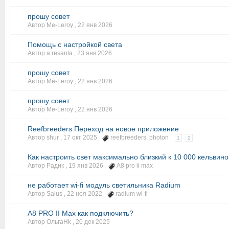
прошу совет
Автор Me-Leroy ,
22 янв 2026
Помощь с настройкой света
Автор a.resanta ,
23 янв 2026
прошу совет
Автор Me-Leroy ,
22 янв 2026
прошу совет
Автор Me-Leroy ,
22 янв 2026
Reefbreeders Переход на новое приложение
Автор shur ,
17 окт 2025
reefbreeders
,
photon
1
2
Как настроить свет максимально близкий к 10 000 кельвин
Автор Радик ,
19 янв 2026
A8 pro ii max
не работает wi-fi модуль светильника Radium
Автор Salus ,
22 ноя 2022
radium wi-fi
A8 PRO II Max как подключить?
Автор ОльгаHk ,
20 дек 2025