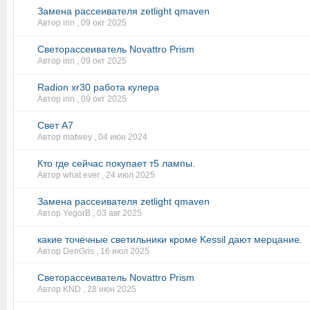
Замена рассеивателя zetlight qmaven
Автор irin ,
09 окт 2025
Светорассеиватель Novattro Prism
Автор irin ,
09 окт 2025
Radion xr30 работа кулера
Автор irin ,
09 окт 2025
Свет А7
Автор matwey ,
04 июн 2024
Кто где сейчас покупает т5 лампы.
Автор what ever ,
24 июл 2025
Замена рассеивателя zetlight qmaven
Автор YegorB ,
03 авг 2025
какие точечные светильники кроме Kessil дают мерцание.
Автор DenGris ,
16 июл 2025
Светорассеиватель Novattro Prism
Автор KND ,
28 июн 2025