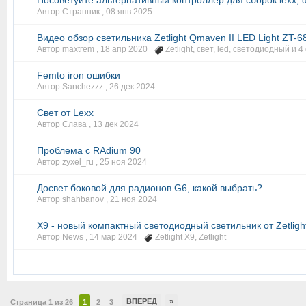
Посоветуйте альтернативный контроллер для сборок lexx, dn
Автор Странник ,
08 янв 2025
Видео обзор светильника Zetlight Qmaven II LED Light ZT-68
Автор maxtrem ,
18 апр 2020
Zetlight
,
свет
,
led
,
светодиодный
и 4
Femto iron ошибки
Автор Sanchezzz ,
26 дек 2024
Свет от Lexx
Автор Слава ,
13 дек 2024
Проблема с RAdium 90
Автор zyxel_ru ,
25 ноя 2024
Досвет боковой для радионов G6, какой выбрать?
Автор shahbanov ,
21 ноя 2024
X9 - новый компактный светодиодный светильник от Zetligh
Автор News ,
14 мар 2024
Zetlight X9
,
Zetlight
ВПЕРЕД
»
Страница 1 из 26
1
2
3