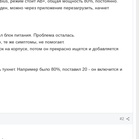
obius, режим стоит АВ+, общая мощность 80%, постоянно.
виден, можно через приложение перезагрузить, начнет
нил блок питания. Проблема осталась.
ю, те же симптомы, не помогает.
ок на корпусе, потом он прекрасно ищется и добавляется
 тухнет. Например было 80%, поставил 20 - он включится и
#2