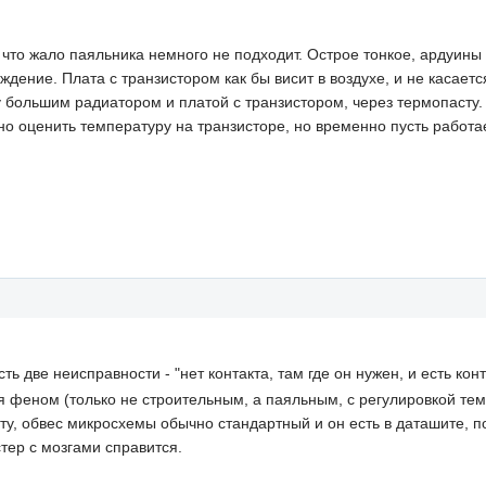
о что жало паяльника немного не подходит. Острое тонкое, ардуин
ждение. Плата с транзистором как бы висит в воздухе, и не каса
 большим радиатором и платой с транзистором, через термопасту. 
о оценить температуру на транзисторе, но временно пусть работае
сть две неисправности - "нет контакта, там где он нужен, и есть кон
я феном (только не строительным, а паяльным, с регулировкой тем
ату, обвес микросхемы обычно стандартный и он есть в даташите, п
тер с мозгами справится.