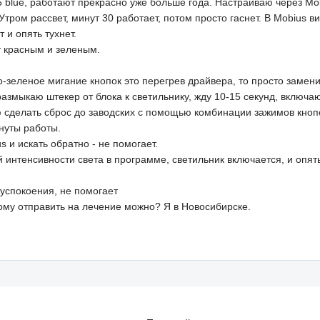
g5 blue, работают прекрасно уже больше года. Настраиваю через M
 Утром рассвет, минут 30 работает, потом просто гаснет. В Mobius 
т и опять тухнет.
т красным и зеленым.
сно-зеленое мигание кнопок это перегрев драйвера, то просто заме
размыкаю штекер от блока к светильнику, жду 10-15 секунд, включа
аю сделать сброс до заводских с помощью комбинации зажимов кноп
инуты работы.
s и искать обратно - не помогает.
 интенсивности света в программе, светильник включается, и опять
 успокоения, не помогает
кому отправить на лечение можно? Я в Новосибирске.