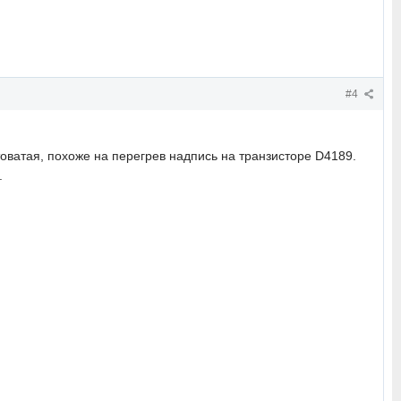
#4
товатая, похоже на перегрев надпись на транзисторе D4189.
.