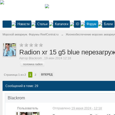
Новости
Статьи
Каталоги
ID
Форум
Блоги
Морской аквариум. Форумы ReefCentral.ru
→
Жизнеобеспечение морских аквариу
Radion xr 15 g5 blue перезагру
Автор
Blackrom
,
19 июн 2024 12:18
поломка radion
ВПЕРЕД
Страница 1 из 2
1
2
Сообщений в теме: 29
Blackrom
Пользователь
Отправлено
19 июня 2024 - 12:18