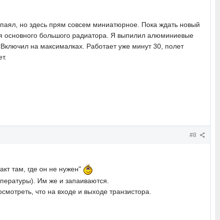
ы паял, но здесь прям совсем миниатюрное. Пока ждать новый
ется основного большого радиатора. Я выпилил алюминиевые
Включил на максималках. Работает уже минут 30, полет
т.
#8
такт там, где он не нужен"
пературы). Им же и запаиваются.
осмотреть, что на входе и выходе транзистора.