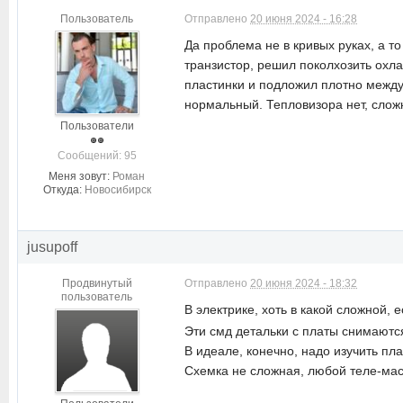
Пользователь
Отправлено
20 июня 2024 - 16:28
Да проблема не в кривых руках, а т
транзистор, решил поколхозить охла
пластинки и подложил плотно между
нормальный. Тепловизора нет, сложн
Пользователи
Cообщений: 95
Меня зовут:
Роман
Откуда:
Новосибирск
jusupoff
Продвинутый
Отправлено
20 июня 2024 - 18:32
пользователь
В электрике, хоть в какой сложной, е
Эти смд детальки с платы снимаютс
В идеале, конечно, надо изучить пл
Схемка не сложная, любой теле-мас