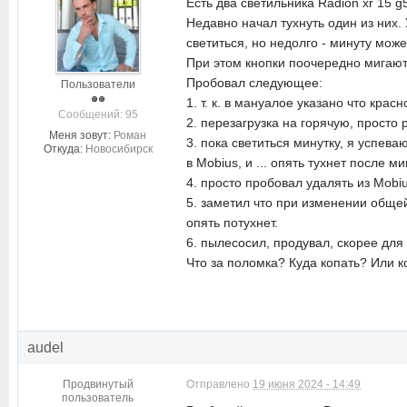
Есть два светильника Radion xr 15 
Недавно начал тухнуть один из них.
светиться, но недолго - минуту може
При этом кнопки поочередно мигаю
Пробовал следующее:
Пользователи
1. т. к. в мануалое указано что кра
Cообщений: 95
2. перезагрузка на горячую, просто 
Меня зовут:
Роман
3. пока светиться минутку, я успев
Откуда:
Новосибирск
в Mobius, и ... опять тухнет после м
4. просто пробовал удалять из Mobiu
5. заметил что при изменении общей
опять потухнет.
6. пылесосил, продувал, скорее для
Что за поломка? Куда копать? Или 
audel
Продвинутый
Отправлено
19 июня 2024 - 14:49
пользователь