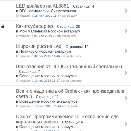
LED драйвер на AL8861
Страницы: 4
в DIY - самоделки. Схемотехника.
Отправлено
18 июл 2020 15:47
автор avfv
Какитсубата риф
Страницы: 20
в Мой маленький морской аквариум
Отправлено
07 мар 2016 20:55
автор iirizii
Широкий риф на Led
Страницы: 19
в Планирую морской аквариум
Отправлено
30 дек 2015 14:46
автор Batusay
Впечатления от HELIOS (гибридный светильник)
Страницы: 7
в Освещение морских аквариумов
Отправлено
10 янв 2018 13:17
автор vaniamix
Все что надо знать об Orphek - как производителе
света :)
Страницы: 11
в Освещение морских аквариумов
Отправлено
13 июн 2018 15:44
автор azot
DSunY Программируемое LED освещение для
коралловых рифов
Страницы: 6
в Освещение морских аквариумов