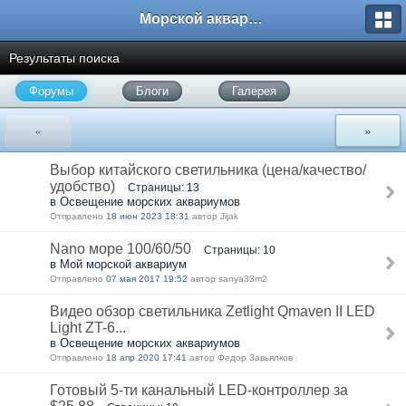
Морской аквариум. Форумы ReefCentral.ru
Результаты поиска
Форумы
Блоги
Галерея
«
»
Выбор китайского светильника (цена/качество/
удобство)
Страницы: 13
в Освещение морских аквариумов
Отправлено
18 июн 2023 18:31
автор Jijak
Nano море 100/60/50
Страницы: 10
в Мой морской аквариум
Отправлено
07 мая 2017 19:52
автор sanya33m2
Видео обзор светильника Zetlight Qmaven II LED
Light ZT-6...
в Освещение морских аквариумов
Отправлено
18 апр 2020 17:41
автор Федор Завьялков
Готовый 5-ти канальный LED-контроллер за