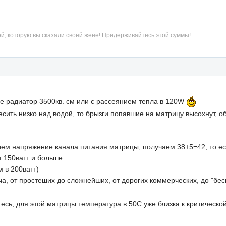
й, которую вы сказали своей жене! Придерживайтесь этой суммы!
ще радиатор 3500кв. см или с рассеянием тепла в 120W
весить низко над водой, то брызги попавшие на матрицу высохнут, 
чем напряжение канала питания матрицы, получаем 38+5=42, то ес
т 150ватт и больше.
м в 200ватт)
ча, от простеших до сложнейших, от дорогих коммерческих, до "бе
сь, для этой матрицы температура в 50С уже близка к критической