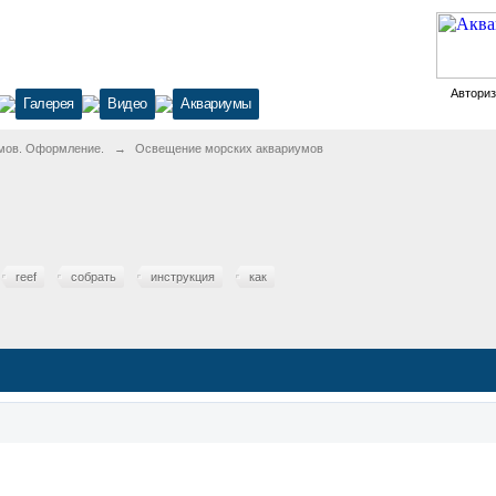
Автори
Галерея
Видео
Аквариумы
мов. Оформление.
→
Освещение морских аквариумов
reef
собрать
инструкция
как