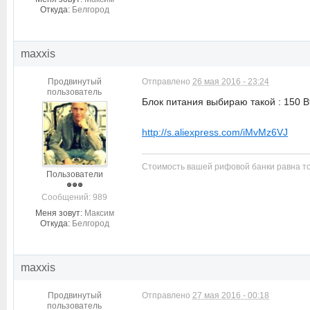
Откуда:
Белгород
maxxis
Продвинутый
Отправлено
26 мая 2016 - 23:24
пользователь
Блок питания выбираю такой : 150 Вт
http://s.aliexpress.com/iMvMz6VJ
Стоимость вашей рифовой банки равна то
Пользователи
Cообщений: 989
Меня зовут:
Максим
Откуда:
Белгород
maxxis
Продвинутый
Отправлено
27 мая 2016 - 00:18
пользователь