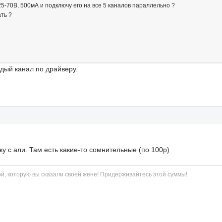
25-70В, 500мА и подключу его на все 5 каналов параллельно ?
ть ?
ждый канал по драйверу.
у с али. Там есть какие-то сомнительные (по 100р)
й, которую вы сказали своей жене! Придерживайтесь этой суммы!