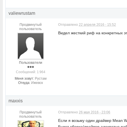
valiewrustam
Продвинутый
Отправлено
22 апреля 2016 - 15:52
пользователь
Видел жесткий риф на конкретных эти
Пользователи
Cообщений: 1 964
Меня зовут:
Рустам
Откуда:
Ижевск
maxxis
Продвинутый
Отправлено
26 мая 2016 - 23:06
пользователь
Если я возьму один драйвер Mean We
Будет сборка/драйвер адекватно раб