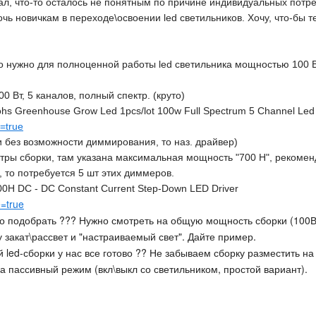
ал, что-то осталось не понятным по причине индивидуальных потр
ь новичкам в переходе\освоении led светильников. Хочу, что-бы 
о нужно для полноценной работы led светильника мощностью 100 
00 Вт, 5 каналов, полный спектр. (круто)
s Greenhouse Grow Led 1pcs/lot 100w Full Spectrum 5 Channel Led A
e=true
 без возможности диммирования, то наз. драйвер)
ры сборки, там указана максимальная мощность "700 Н", рекомен
, то потребуется 5 шт этих диммеров.
0H DC - DC Constant Current Step-Down LED Driver
e=true
его подобрать ??? Нужно смотреть на общую мощность сборки (100В
у закат\рассвет и "настраиваемый свет". Дайте пример.
 led-сборки у нас все готово ?? Не забываем сборку разместить н
а пассивный режим (вкл\выкл со светильником, простой вариант).