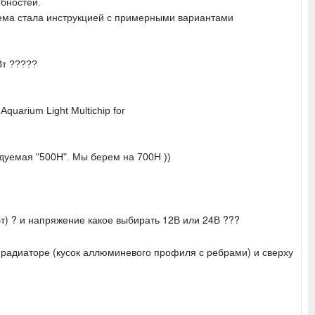
ебностей.
тема стала инструкцией с примерными вариантами
Вт ?????
quarium Light Multichip for
дуемая "500H". Мы берем на 700Н ))
т) ? и напряжение какое выбирать 12В или 24В ???
а радиаторе (кусок аллюминевого профиля с ребрами) и сверху