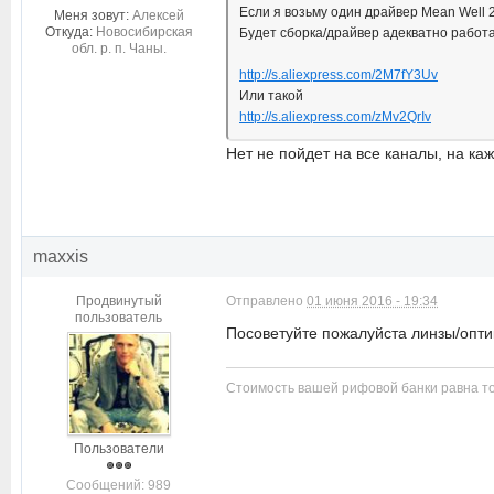
Если я возьму один драйвер Mean Well 
Меня зовут:
Алексей
Откуда:
Новосибирская
Будет сборка/драйвер адекватно работа
обл. р. п. Чаны.
http://s.aliexpress.com/2M7fY3Uv
Или такой
http://s.aliexpress.com/zMv2QrIv
Нет не пойдет на все каналы, на ка
maxxis
Продвинутый
Отправлено
01 июня 2016 - 19:34
пользователь
Посоветуйте пожалуйста линзы/оптик
Стоимость вашей рифовой банки равна то
Пользователи
Cообщений: 989