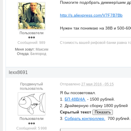
Помогите подобрать диммер/шим драй
http://s.aliexpress.com/V7F7B7Bb
Нужен так понимаю на 38В и 500-6
Пользователи
Cообщений: 989
Стоимость вашей рифовой банки равна то
Меня зовут:
Максим
Откуда:
Белгород
lexx8691
Продвинутый
Отправлено
27 мая 2016 - 05:15
пользователь
Я бы посоветовал.
1.
БП 48В/4А
- 1500 рублей.
2. Драйверную сборку 1800 рублей
Скрытый текст
3.
Собрать контроллер.
700 рублей.
Пользователи
Cообщений: 5 998