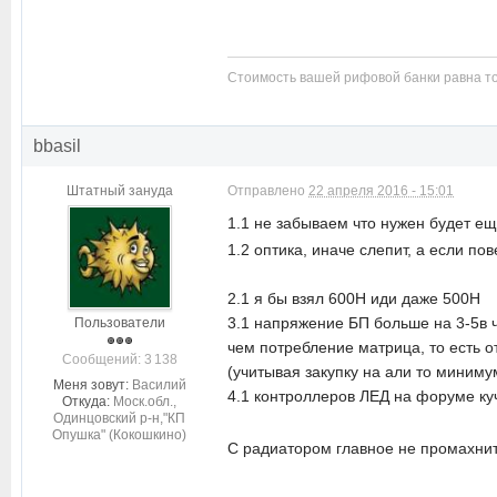
Стоимость вашей рифовой банки равна то
bbasil
Штатный зануда
Отправлено
22 апреля 2016 - 15:01
1.1 не забываем что нужен будет е
1.2 оптика, иначе слепит, а если по
2.1 я бы взял 600H иди даже 500Н
3.1 напряжение БП больше на 3-5в 
Пользователи
чем потребление матрица, то есть о
Cообщений: 3 138
(учитывая закупку на али то миниму
Меня зовут:
Василий
4.1 контроллеров ЛЕД на форуме ку
Откуда:
Моск.обл.,
Одинцовский р-н,"КП
Опушка" (Кокошкино)
С радиатором главное не промахните