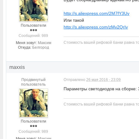
http://s.aliexpress.com/2M7fY3Uv
Или такой
Пользователи
http://s.aliexpress.com/zMv2QrIv
Cообщений: 989
Стоимость вашей рифовой банки равна то
Меня зовут:
Максим
Откуда:
Белгород
maxxis
Продвинутый
Отправлено
26 мая 2016 - 23:09
пользователь
Параметры светодиодов на сборке: 
Стоимость вашей рифовой банки равна то
Пользователи
Cообщений: 989
Меня зовут:
Максим