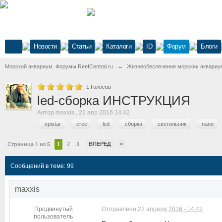
Новости
Статьи
Каталоги
ID
Форум
Блоги
Морской аквариум. Форумы ReefCentral.ru
→
Жизнеобеспечение морских аквариу
1
Голосов
led-сборка ИНСТРУКЦИЯ
Автор
maxxis
,
22 апр 2016 14:42
epistar
cree
led
сборка
светильник
nano
ВПЕРЕД
»
Страница 1 из 5
1
2
3
Сообщений в теме: 99
maxxis
Продвинутый
Отправлено
22 апреля 2016 - 14:42
пользователь