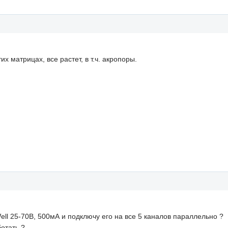
х матрицах, все растет, в т.ч. акропоры.
ll 25-70В, 500мА и подключу его на все 5 каналов параллельно ?
отать ?