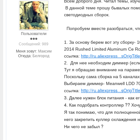
Всем доброго дня. Читал темы, изуч
В данной теме прошу бывалых помоч
светодиодных сборок.
Попробуем вместе разобраться, чт
Пользователи
1. За основу берем вот эту сборку- 1
Cообщений: 989
2014 Rushed Limited Aluminum Ce Roh
Меня зовут:
Максим
ссылка:
http://ru.aliexpress...sOrigTitl
Откуда:
Белгород
2. Для нее необходим диммер (если
Тут я обращаю внимание на парамет
Поскольку сама сборка на 5 каналах
Выбираем диммер-
Meanwell LDD 70
http://ru.aliexpress...sOrigTitl
ссылка:
3. Далее нужен блок питания - как 
4. Как подобрать контроллер ?? Хоч
Я так понимаю, что для полноценной
него закрепить куллер охлаждения н
Ни чего не забыл ?