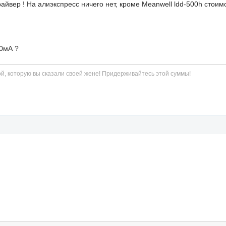
вер ! На алиэкспресс ничего нет, кроме Meanwell ldd-500h стоимо
00мА ?
й, которую вы сказали своей жене! Придерживайтесь этой суммы!