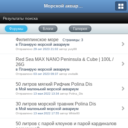
Морской аквариум. Форумы ReefCentral.ru
Результаты поиска
Форумы
Блоги
Галерея
Филиппинское море
Страницы: 3
в Планирую морской аквариум
Отправлено
29 окт 2023 21:02
автор yury88
Red Sea MAX NANO Peninsula & Cube | 100L /
26G
в Планирую морской аквариум
Отправлено
03 окт 2023 09:37
автор vvvitalik
50 литров мягкий Рифчик Polina Dis
в Мой маленький морской аквариум
Отправлено
13 мая 2022 13:34
автор Polina_Dis
30 литров морской травник Polina Dis
в Мой маленький морской аквариум
Отправлено
13 мая 2022 17:55
автор White80
50 литров с парой клоунов и парой кардиналов