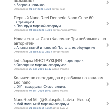
возможно?
в Вопросы новичков
Отправлено
01 окт 2021 13:38
автор Tuan
Первый Nano Reef Dennerle Nano Cube 60L
Страницы: 4
в Планирую морской аквариум
Отправлено
04 фев 2021 19:16
автор AndreasWhite
Новая статья. Скотт Феллман: Три небольших, но
авторитетн...
в Анонсы статей и новостей Портала, их обсуждение
Отправлено
23 фев 2013 23:14
автор Kraken
led-сборка ИНСТРУКЦИЯ
Страницы: 5
в Освещение морских аквариумов
Отправлено
22 апр 2016 14:42
автор Ponchik
Количество светодиодов и разбивка по каналам.
Led nano.
в DIY - самоделки. Схемотехника.
Отправлено
04 сен 2016 18:07
автор maxxis
NanoReef 56l (@Salaspils, Latvia - Елена)
в Мой маленький морской аквариум
Отправлено
21 фев 2015 11:30
автор Eva_Z