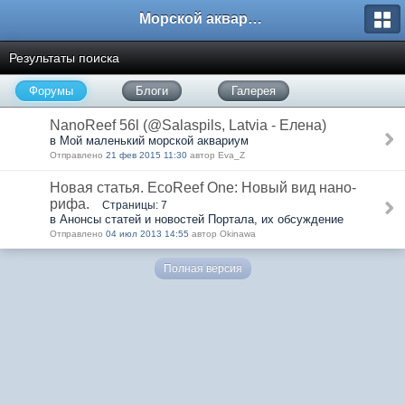
Морской аквариум. Форумы ReefCentral.ru
Результаты поиска
Форумы
Блоги
Галерея
NanoReef 56l (@Salaspils, Latvia - Елена)
в Мой маленький морской аквариум
Отправлено
21 фев 2015 11:30
автор Eva_Z
Новая статья. EcoReef One: Новый вид нано-
рифа.
Страницы: 7
в Анонсы статей и новостей Портала, их обсуждение
Отправлено
04 июл 2013 14:55
автор Okinawa
Полная версия