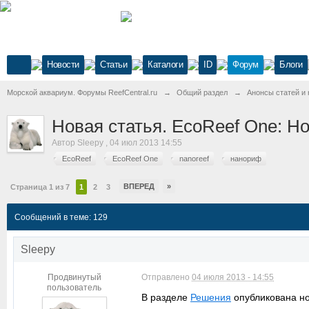
Новости
Статьи
Каталоги
ID
Форум
Блоги
Морской аквариум. Форумы ReefCentral.ru
→
Общий раздел
→
Анонсы статей и 
Новая статья. EcoReef One: Н
Автор
Sleepy
,
04 июл 2013 14:55
EcoReef
EcoReef One
nanoreef
нанориф
ВПЕРЕД
»
Страница 1 из 7
1
2
3
Сообщений в теме: 129
Sleepy
Продвинутый
Отправлено
04 июля 2013 - 14:55
пользователь
В разделе
Решения
опубликована но