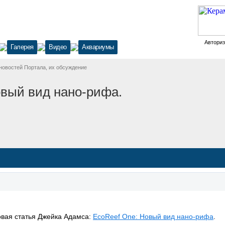
Автори
Галерея
Видео
Аквариумы
новостей Портала, их обсуждение
овый вид нано-рифа.
вая статья Джейка Адамса:
EcoReef One:
Новый вид нано-рифа
.