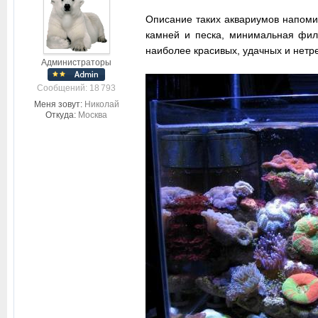
Описание таких аквариумов напоми
камней и песка, минимальная филь
наиболее красивых, удачных и нетр
Администраторы
Cообщений: 18 793
Меня зовут:
Николай
Откуда:
Москва