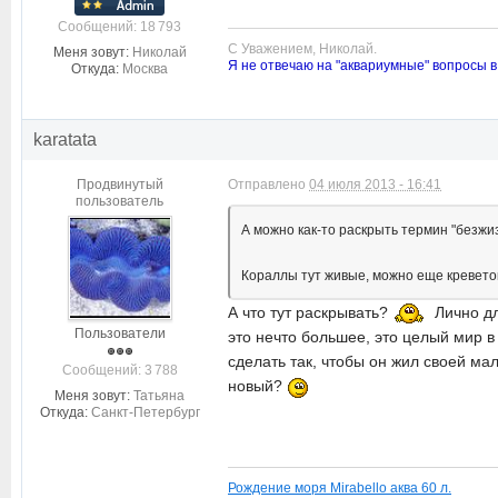
Cообщений: 18 793
С Уважением, Николай.
Меня зовут:
Николай
Я не отвечаю на "аквариумные" вопросы в
Откуда:
Москва
karatata
Продвинутый
Отправлено
04 июля 2013 - 16:41
пользователь
А можно как-то раскрыть термин "безжи
Кораллы тут живые, можно еще креветок
А что тут раскрывать?
Лично дл
Пользователи
это нечто большее, это целый мир 
сделать так, чтобы он жил своей ма
Cообщений: 3 788
новый?
Меня зовут:
Татьяна
Откуда:
Санкт-Петербург
Рождение моря Mirabello аква 60 л.