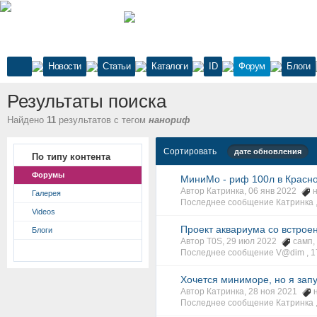
Новости
Статьи
Каталоги
ID
Форум
Блоги
Результаты поиска
Найдено
11
результатов с тегом
нанориф
Сортировать
дате обновления
По типу контента
Форумы
МиниМо - риф 100л в Красн
Автор Катринка, 06 янв 2022
Галерея
Последнее сообщение Катринка 
Videos
Проект аквариума со встро
Блоги
Автор T0S, 29 июл 2022
самп
,
Последнее сообщение V@dim ,
1
Хочется миниморе, но я запу
Автор Катринка, 28 ноя 2021
Последнее сообщение Катринка 