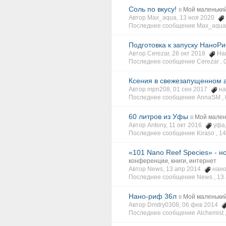
Соль по вкусу!
в
Мой маленький
Автор Max_aqua, 13 ноя 2020
Последнее сообщение Max_aqua
Подготовка к запуску НаноР
Автор Cerezar, 28 окт 2018
На
Последнее сообщение Cerezar ,
Ксения в свежезапущенном а
Автор mpn208, 01 сен 2017
н
Последнее сообщение AnnaSM ,
60 литров из Уфы
в
Мой мален
Автор Antony, 11 окт 2016
уфа
Последнее сообщение Kiraso ,
14
«101 Nano Reef Species» - н
конференции, книги, интернет
Автор News, 13 апр 2014
нан
Последнее сообщение News ,
13
Нано-риф 36л
в
Мой маленький
Автор Dmitry0308, 06 фев 2014
Последнее сообщение Alchemist 