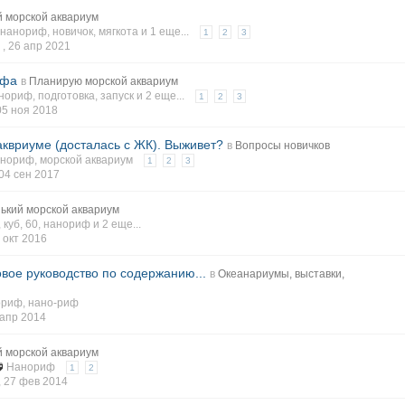
 морской аквариум
нанориф
,
новичок
,
мягкота
и 1 еще...
1
2
3
 ,
26 апр 2021
ифа
в
Планирую морской аквариум
нориф
,
подготовка
,
запуск
и 2 еще...
1
2
3
05 ноя 2018
квриуме (досталась с ЖК). Выживет?
в
Вопросы новичков
анориф
,
морской аквариум
1
2
3
04 сен 2017
ький морской аквариум
,
куб
,
60
,
нанориф
и 2 еще...
 окт 2016
овое руководство по содержанию...
в
Океанариумы, выставки,
ориф
,
нано-риф
 апр 2014
 морской аквариум
Нанориф
1
2
,
27 фев 2014