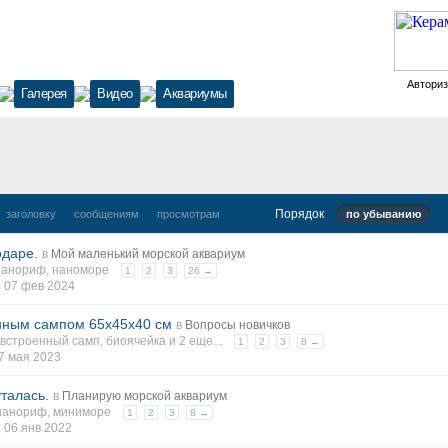
Автори
Галерея
Видео
Аквариумы
Порядок
заголовку
сообщениям
просмотрам
по убыванию
одаре.
в
Мой маленький морской аквариум
нанориф
,
наноморе
1
2
3
26 →
,
07 фев 2024
енным сампом 65х45х40 см
в
Вопросы новичков
встроенный самп
,
биоячейка
и 2 еще...
1
2
3
8 →
7 мая 2023
талась.
в
Планирую морской аквариум
нанориф
,
миниморе
1
2
3
8 →
,
06 янв 2022