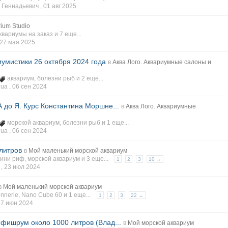
Геннадьевич ,
01 авг 2025
ium Studio
квариумы на заказ
и 7 еще...
27 мая 2025
иумистики 26 октября 2024 года
в
Аква Лого. Аквариумные салоны и
аквариум
,
болезни рыб
и 2 еще...
ua ,
06 сен 2024
 до Я. Курс Константина Моршне...
в
Аква Лого. Аквариумные
морской аквариум
,
болезни рыб
и 1 еще...
ua ,
06 сен 2024
 литров
в
Мой маленький морской аквариум
ини риф
,
морской аквариум
и 3 еще...
1
2
3
10 →
 ,
23 июл 2024
в
Мой маленький морской аквариум
nnerle
,
Nano Cube 60
и 1 еще...
1
2
3
22 →
27 июн 2024
 фишрум около 1000 литров (Влад...
в
Мой морской аквариум