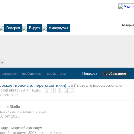
Автори
Галерея
Видео
Аквариумы
»
Порядок
заголовку
сообщениям
просмотрам
по убыванию
рские, пресные, черепашатники)...
в
Изготовлю (профессионалы)
ской аквариум
и 4 еще...
1
2
3
11 →
7 июн 2026
arium Studio
квариумы на заказ
и 5 еще...
07 окт 2025
нирую морской аквариум
рской аквариум
,
300+ литров
и 1 еще...