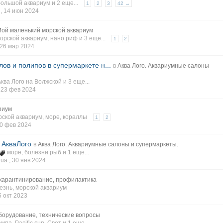
большой аквариум
и 2 еще...
1
2
3
42 →
 ,
14 июн 2024
ой маленький морской аквариум
орской аквариум
,
нано риф
и 3 еще...
1
2
26 мар 2024
лов и полипов в супермаркете н...
в
Аква Лого. Аквариумные салоны
Аква Лого на Волжской
и 3 еще...
,
23 фев 2024
риум
рской аквариум
,
море
,
кораллы
1
2
0 фев 2024
 АкваЛого
в
Аква Лого. Аквариумные салоны и супермаркеты.
море
,
болезни рыб
и 1 еще...
ua ,
30 янв 2024
 карантинирование, профилактика
езнь
,
морской аквариум
5 окт 2023
борудование, технические вопросы