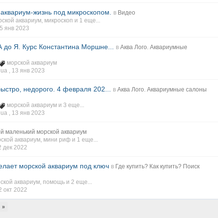
аквариум-жизнь под микроскопом.
в
Видео
рской аквариум
,
микроскоп
и 1 еще...
5 янв 2023
 до Я. Курс Константина Моршне...
в
Аква Лого. Аквариумные
морской аквариум
ua ,
13 янв 2023
ыстро, недорого. 4 февраля 202...
в
Аква Лого. Аквариумные салоны
морской аквариум
и 3 еще...
ua ,
13 янв 2023
й маленький морской аквариум
ской аквариум
,
мини риф
и 1 еще...
2 дек 2022
елает морской аквариум под ключ
в
Где купить? Как купить? Поиск
ской аквариум
,
помощь
и 2 еще...
2 окт 2022
»