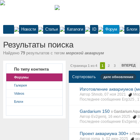
Новости
Статьи
Каталоги
ID
Форум
Блоги
Результаты поиска
Найдено
79
результатов с тегом
морской аквариум
ВПЕРЕД
Страница 1 из 4
1
2
3
По типу контента
Сортировать
дате обновления
Форумы
Галерея
Изготовление аквариумов (мо
Videos
Автор Shnob, 07 ноя 2021
Мор
Последнее сообщение Erg325 ,
1
Блоги
Gardarium 150
в
Gardarium Aqu
Автор Ev2genij, 16 июл 2025
В
Последнее сообщение Ev2genij ,
Проект аквариума 300+
в
Пла
Автор roma_k, 02 июн 2025
мо