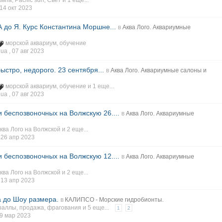
ампа
,
Pacific sun
,
Свет
и 1 еще...
14 окт 2023
 до Я. Курс Константина Моршне...
в
Аква Лого. Аквариумные
морской аквариум
,
обучение
ua ,
07 авг 2023
ыстро, недорого. 23 сентября...
в
Аква Лого. Аквариумные салоны и
морской аквариум
,
обучение
и 1 еще...
ua ,
07 авг 2023
 беспозвоночных на Волжскую 26....
в
Аква Лого. Аквариумные
ква Лого на Волжской
и 2 еще...
,
26 апр 2023
 беспозвоночных на Волжскую 12....
в
Аква Лого. Аквариумные
ква Лого на Волжской
и 2 еще...
,
13 апр 2023
а до Шоу размера.
в
КАЛИПСО - Морские гидробионты.
раллы
,
продажа
,
фрагования
и 5 еще...
1
2
9 мар 2023