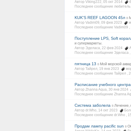
Автор Viking222, 05 окт 2014
Последнее сообщение любитель
KUK'S REEF LAGOON 45л
в
М
Автор Vadim09, 09 фев 2023
м
Последнее сообщение Vadim09 ,
Поступление LPS, Soft корал
и супермаркеты.
Автор Эделаса, 22 фев 2024
Последнее сообщение Эделаса 
пятница 13
в
Мой морской аква
Автор Тайрел, 19 янв 2023
мо
Последнее сообщение Тайрел ,
2
Расписание учебного центра
Автор Zhanna Aqua, 30 янв 2024
Последнее сообщение Zhanna Aq
Система заболела
в
Лечение,
Автор dr.Who, 14 окт 2023
Бол
Последнее сообщение dr.Who ,
1
Продам лампу pacific sun
в
О