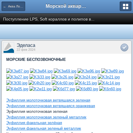
Морской аквариум. Форумы ReefCentral.ru
← Аква Лого. Аквариумные салоны и супермаркеты.
Поступление LPS, Soft кораллов и полипов в...
Эделаса
22 фев 2024
МОРСКИЕ БЕСПОЗВОНОЧНЫЕ
Эуфиллия молоточковая ветвящаяся зеленая
Эуфиллия молоточковая ветвящаяся оранжевая
Эуфиллия молоточковая зеленая
Эуфиллия молоточковая зеленый металлик
Эуфиллия факельная зелёная
Эуфиллия факельная зеленый металлик