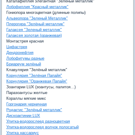
Каталафиллия элегантная "Зелёный металлик"
Лобофиллия "Красный металлик"
Гониопора многоцветная (длинные полипы)
Альвеопора "Зеленый Металлик"
Плерогира "Зелёный металлик"
Галаксея "Зеленый металлик"
Галаксея золотая (оранжевая)
Монтастрея красная
Цифастрея
Дендронефтия
Лобофитумы разные
Бриареум зелёный
Клавулярия "Зелёный металлик"
Корнулярия "Зелёная Папайя"
Корнулярия "Оранжевая Папайя"
Зоантарии LUX (зоантусы, палитоя…)
Паразоантусы желтые
Кораллы мягкие микс
Горгонария черничная
Родактис "Зелёный металлик"
Дискоактинии LUX
Улитка-водорослеед разноцветная
Улитка-водорослеед волчок полосатый
Улитка нассариус