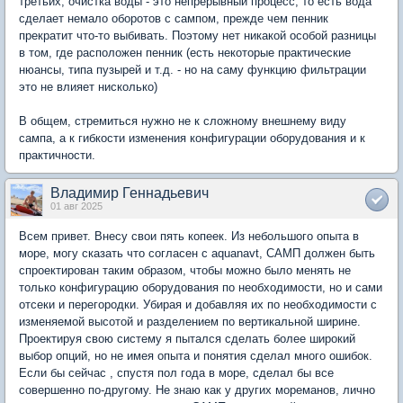
третьих, очистка воды - это непрерывный процесс, то есть вода
сделает немало оборотов с сампом, прежде чем пенник
прекратит что-то выбивать. Поэтому нет никакой особой разницы
в том, где расположен пенник (есть некоторые практические
нюансы, типа пузырей и т.д. - но на саму функцию фильтрации
это не влияет нисколько)
В общем, стремиться нужно не к сложному внешнему виду
сампа, а к гибкости изменения конфигурации оборудования и к
практичности.
Владимир Геннадьевич
01 авг 2025
Всем привет. Внесу свои пять копеек. Из небольшого опыта в
море, могу сказать что согласен с aquanavt, САМП должен быть
спроектирован таким образом, чтобы можно было менять не
только конфигурацию оборудования по необходимости, но и сами
отсеки и перегородки. Убирая и добавляя их по необходимости с
изменяемой высотой и разделением по вертикальной ширине.
Проектируя свою систему я пытался сделать более широкий
выбор опций, но не имея опыта и понятия сделал много ошибок.
Если бы сейчас , спустя пол года в море, сделал бы все
совершенно по-другому. Не знаю как у других мореманов, лично