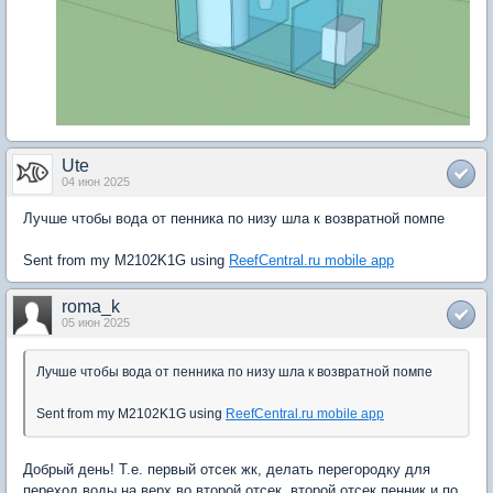
Ute
04 июн 2025
Лучше чтобы вода от пенника по низу шла к возвратной помпе
Sent from my M2102K1G using
ReefCentral.ru mobile app
roma_k
05 июн 2025
Лучше чтобы вода от пенника по низу шла к возвратной помпе
Sent from my M2102K1G using
ReefCentral.ru mobile app
Добрый день! Т.е. первый отсек жк, делать перегородку для
переход воды на верх во второй отсек, второй отсек пенник и по