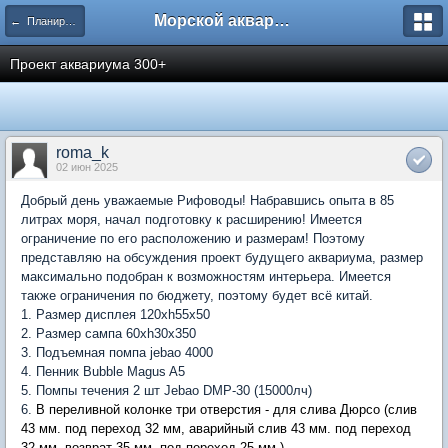
Морской аквариум. Форумы ReefCentral.ru
← Планирую морской аквариум
Проект аквариума 300+
roma_k
02 июн 2025
Добрый день уважаемые Рифоводы! Набравшись опыта в 85
литрах моря, начал подготовку к расширению! Имеется
ограничение по его расположению и размерам! Поэтому
представляю на обсуждения проект будущего аквариума, размер
максимально подобран к возможностям интерьера. Имеется
также ограничения по бюджету, поэтому будет всё китай.
1. Размер дисплея 120xh55x50
2. Размер сампа 60хh30х350
3. Подъемная помпа jebao 4000
4. Пенник Bubble Magus A5
5. Помпы течения 2 шт Jebao DMP-30 (15000лч)
6.
В переливной колонке три отверстия - для слива Дюрсо (слив
43 мм. под переход 32 мм, аварийный слив 43 мм. под переход
32 мм, возврат 35 мм. под переход 25 мм.)