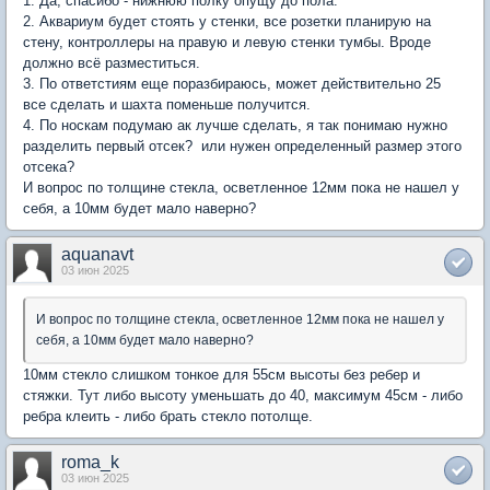
1. Да, спасибо - нижнюю полку опущу до пола.
2. Аквариум будет стоять у стенки, все розетки планирую на
стену, контроллеры на правую и левую стенки тумбы. Вроде
должно всё разместиться.
3. По ответстиям еще поразбираюсь, может действительно 25
все сделать и шахта поменьше получится.
4. По носкам подумаю ак лучше сделать, я так понимаю нужно
разделить первый отсек? или нужен определенный размер этого
отсека?
И вопрос по толщине стекла, осветленное 12мм пока не нашел у
себя, а 10мм будет мало наверно?
aquanavt
03 июн 2025
И вопрос по толщине стекла, осветленное 12мм пока не нашел у
себя, а 10мм будет мало наверно?
10мм стекло слишком тонкое для 55см высоты без ребер и
стяжки. Тут либо высоту уменьшать до 40, максимум 45см - либо
ребра клеить - либо брать стекло потолще.
roma_k
03 июн 2025