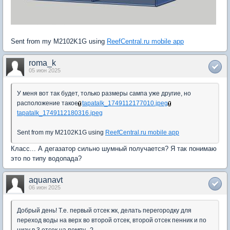
Sent from my M2102K1G using
ReefCentral.ru mobile app
roma_k
05 июн 2025
У меня вот так будет, только размеры сампа уже другие, но
расположение такое
tapatalk_1749112177010.jpeg
tapatalk_1749112180316.jpeg
Sent from my M2102K1G using
ReefCentral.ru mobile app
Класс... А дегазатор сильно шумный получается? Я так понимаю
это по типу водопада?
aquanavt
06 июн 2025
Добрый день! Т.е. первый отсек жк, делать перегородку для
переход воды на верх во второй отсек, второй отсек пенник и по
низу в 3 отсек на помпу...?