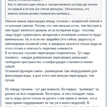
Как то смотрел один обзор и там критиковали систему где пенник
не первый в потоке (не считая фильтра).. Объяснялось, что
именно пенник должен первым все выбивать...
Обычно важна перегородка между отсеком с возвратной помпой и
остальным сампом. Потому что чем меньше отсек, тем быстрее в
нем будет меняться уровень из-за испарения воды - поэтому
чаще будет срабатывать автодолив и колебания солености будут
минимальны. Ну и если нет аварийки (что сейчас редкость) и
заблокирован основной слив, в аквариум зальется только вода из
этого отсека и опасность перелива снижается.
В остальных случаях перегородки опциональны. Тут надо
понимать - каждая добавленная перегородка уменьшает
свободное пространство, и конфигурация становится менее
гибкой.
Основная функция сампа - размещение там оборудования для
фильтрации воды, а для этого чем меньше перегородок, тем
лучше.
По поводу пенника - тут два момента. Во-первых, "выбивает" он
далеко не все соединения. Во-вторых, в него попадает лишь
часть воды (если только не делать слив прямо в пенник, что в
наше время поддерживает не так уж и много моделей). В-