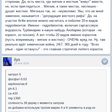
сторонам. Да, есть места, где мягкие и жесткие "живут" вместе,
но, если приглядеться... Мягкие, в таких местах, неспешно -
душат жестких. Мягонько так, но - неумолимо. Увы, это не мной
замечено, называется - "деградация жесткого рифа". Да, на
участке 4х4м вполне можно насчитать и поболее 20-и видов
гидробионтов. Именно - гидробионтов, включая саргассовую
водоросль Турбинарию и какую-нибудь Акобарию (которая - не
коралл, но похоже). А вот чтобы 20 видов именно кораллов
(пусть вперемешку - мягких и жестких) - ОЧЕНЬ вряд ли. Ну, там
реально идёт химическая война, 24\7, 365 дней в году. "Всех
убью - один останусь!" - это главная стратегия любого коралла.
ilys
25 ноя 2024
нитрат-5
фосфат-0.03
карбонатка-8
ph-8.1
ca-420
mg-1380
соленость 38 держу с момента запуска
из добавок использую тропик марин А и К элементы и рэд-си