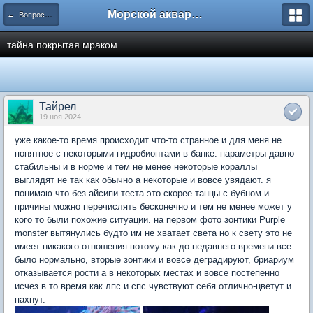
Морской аквариум. Форумы ReefCentral.ru
← Вопросы новичков
тайна покрытая мраком
Тайрел
19 ноя 2024
уже какое-то время происходит что-то странное и для меня не
понятное с некоторыми гидробионтами в банке. параметры давно
стабильны и в норме и тем не менее некоторые кораллы
выглядят не так как обычно а некоторые и вовсе увядают. я
понимаю что без айсипи теста это скорее танцы с бубном и
причины можно перечислять бесконечно и тем не менее может у
кого то были похожие ситуации. на первом фото зонтики Purple
monster вытянулись будто им не хватает света но к свету это не
имеет никакого отношения потому как до недавнего времени все
было нормально, вторые зонтики и вовсе деградируют, бриариум
отказывается рости а в некоторых местах и вовсе постепенно
исчез в то время как лпс и спс чувствуют себя отлично-цветут и
пахнут.