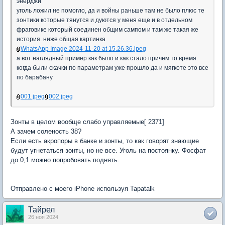
энерджи
уголь ложил не помогло, да и войны раньше там не было плюс те
зонтики которые тянутся и дуются у меня еще и в отдельном
фраговике который соединен общим сампом и там же такая же
история. ниже общая картинка
WhatsApp Image 2024-11-20 at 15.26.36.jpeg
а вот наглядный пример как было и как стало причем то время
когда были скачки по параметрам уже прошло да и мягкоте это все
по барабану
001.jpeg
002.jpeg
Зонты в целом вообще слабо управляемые[ 2371]
А зачем соленость 38?
Если есть акропоры в банке и зонты, то как говорят знающие
будут угнетаться зонты, но не все. Уголь на постоянку. Фосфат
до 0,1 можно попробовать поднять.
Отправлено с моего iPhone используя Tapatalk
Тайрел
26 ноя 2024