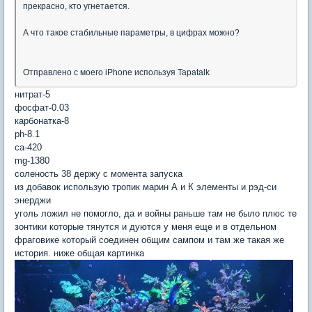
прекрасно, кто угнетается.
А что такое стабильные параметры, в цифрах можно?
Отправлено с моего iPhone используя Tapatalk
нитрат-5
фосфат-0.03
карбонатка-8
ph-8.1
ca-420
mg-1380
соленость 38 держу с момента запуска
из добавок использую тропик марин А и К элементы и рэд-си
энерджи
уголь ложил не помогло, да и войны раньше там не было плюс те
зонтики которые тянутся и дуются у меня еще и в отдельном
фраговике который соединен общим сампом и там же такая же
история. ниже общая картинка