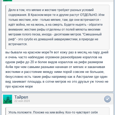
Дело в том, что мягкие и жесткие требуют разных условий
содержания. В Красном море те и другие растут ОТДЕЛЬНО. Или
только жесткие, или - только мягкие, там, где они встречаются -
идёт война, не на жизнь, а на смерть. Будете нырять - обратите
внимание: жесткие рифы отделены от полей мягкоты многими
метрами голого песка, иногда - десятками метров. "Смешанный
риф" - это сугубо из домашней аквариумистики, в природе не
встречается.
вы бывали на красном море?я вот езжу раз в месяц на пару дней
и очень часто наблюдаю огромное разнообразие кораллов на
одном рифе до 20 и более видов кораллов на рифе размером
4х4м при чем самыми разными начиная от мягких и заканчивая
жесткими и расстояние между ними порой совсем не большое,
безусловно есть такие рифы например как в Австралии где один
вид занимает площадь в сотни метров но это друзья уж точно не
про красное море
Тайрел
22 ноя 2024
Уголь положите. Похоже на хим войну. Коо-то чувствует себя