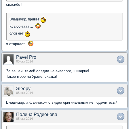
спасибо !
Владимир, привет
Кра-со-тааа....
слов нет
я старался
Pavel Pro
05 окт 2014
За вашей. темой следил на аквалого, шикарно!
Такое море на Урале, сказка!
Sleepy
05 окт 2014
Владимир, а файликом с видео оригинальным не поделитесь?
Полина Родионова
05 окт 2014