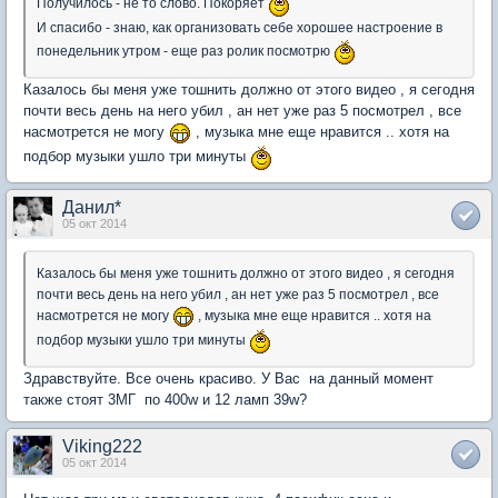
Получилось - не то слово. Покоряет
И спасибо - знаю, как организовать себе хорошее настроение в
понедельник утром - еще раз ролик посмотрю
Казалось бы меня уже тошнить должно от этого видео , я сегодня
почти весь день на него убил , ан нет уже раз 5 посмотрел , все
насмотрется не могу
, музыка мне еще нравится .. хотя на
подбор музыки ушло три минуты
Данил*
05 окт 2014
Казалось бы меня уже тошнить должно от этого видео , я сегодня
почти весь день на него убил , ан нет уже раз 5 посмотрел , все
насмотрется не могу
, музыка мне еще нравится .. хотя на
подбор музыки ушло три минуты
Здравствуйте. Все очень красиво. У Вас на данный момент
также стоят 3МГ по 400w и 12 ламп 39w?
Viking222
05 окт 2014