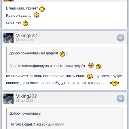
Владимир, привет
Кра-со-тааа....
слов нет
Viking222
05 окт 2014
Добро пожаловать на форум!
))
А фото сампа/фишрума и рассказ нам сюда?)
ну если честно лень все переписывать сюда
ну время будет
напишу , или если вопросы будут напишу вот так лучше !
Viking222
05 окт 2014
Добро пожаловать!
Потрясающе! И аквариум и клип!