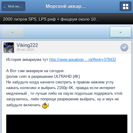
Морской аквариум. Форумы ReefCentral.ru
← Мой морской аквариум
2000 литров SPS, LPS риф + фишрум около 10...
«
»
Viking222
05 окт 2014
История аквариума тут
http://www.aqualogo....rg/#entry378432
А Вот сам аквариум на сегодня :
(ролик снят в разрешении ULTRAHD (4K)
Не забудьте когда начнете смотреть в правом нижнем углу
нажать колесико и выбрать 2160р 4K, правда если интернет
медленный , то лучше либо на паузе подольше подержать чтоб
загрузилось, либо попроще разрешение выбрать, ну и звук не
забудьте включить
)