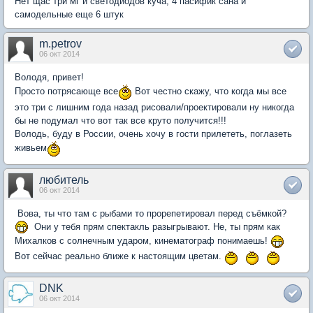
Нет щас три мг и светодиодов куча, 4 пасифик сана и
самодельные еще 6 штук
m.petrov
06 окт 2014
Володя, привет!
Просто потрясающе все
Вот честно скажу, что когда мы все
это три с лишним года назад рисовали/проектировали ну никогда
бы не подумал что вот так все круто получится!!!
Володь, буду в России, очень хочу в гости прилететь, поглазеть
живьем
любитель
06 окт 2014
Вова, ты что там с рыбами то прорепетировал перед съёмкой?
Они у тебя прям спектакль разыгрывают. Не, ты прям как
Михалков с солнечным ударом, кинематограф понимаешь!
Вот сейчас реально ближе к настоящим цветам.
DNK
06 окт 2014