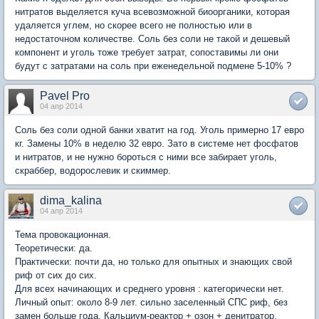
нитратов выделяется куча всевозможной биоорганики, которая
удаляется углем, но скорее всего не полностью или в
недостаточном количестве. Соль без соли не такой и дешевый
компонент и уголь тоже требует затрат, сопоставимы ли они
будут с затратами на соль при еженедельной подмене 5-10% ?
Pavel Pro
04 апр 2014
Соль без соли одной банки хватит на год. Уголь примерно 17 евро
кг. Замены 10% в неделю 32 евро. Зато в системе нет фосфатов
и нитратов, и не нужно бороться с ними все забирает уголь,
скраббер, водорослевик и скиммер.
dima_kalina
04 апр 2014
Тема провокационная.
Теоретически: да.
Практически: почти да, но только для опытных и знающих свой
риф от сих до сих.
Для всех начинающих и среднего уровня : категорически нет.
Личный опыт: около 8-9 лет. сильно заселенный СПС риф, без
замен больше года. Кальциум-реактор + озон + денитратор.