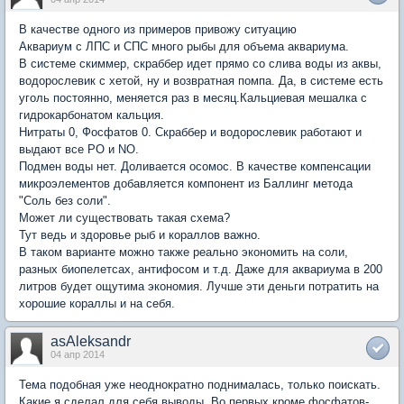
В качестве одного из примеров привожу ситуацию
Аквариум с ЛПС и СПС много рыбы для объема аквариума.
В системе скиммер, скраббер идет прямо со слива воды из аквы,
водорослевик с хетой, ну и возвратная помпа. Да, в системе есть
уголь постоянно, меняется раз в месяц.Кальциевая мешалка с
гидрокарбонатом кальция.
Нитраты 0, Фосфатов 0. Скраббер и водорослевик работают и
выдают все РО и NO.
Подмен воды нет. Доливается осомос. В качестве компенсации
микроэлементов добавляется компонент из Баллинг метода
"Соль без соли".
Может ли существовать такая схема?
Тут ведь и здоровье рыб и кораллов важно.
В таком варианте можно также реально экономить на соли,
разных биопелетсах, антифосом и т.д. Даже для аквариума в 200
литров будет ощутима экономия. Лучше эти деньги потратить на
хорошие кораллы и на себя.
asAleksandr
04 апр 2014
Тема подобная уже неоднократно поднималась, только поискать.
Какие я сделал для себя выводы. Во первых кроме фосфатов-