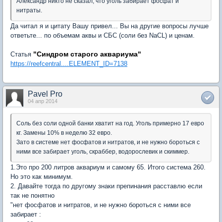
Александр никто не сказал, что уголь забирает фосфат и
нитраты.
Да читал я и цитату Вашу привел... Вы на другие вопросы лучше
ответьте... по объемам аквы и СБС (соли без NaCL) и ценам.
"Синдром старого аквариума"
Cтатья
https://reefcentral....ELEMENT_ID=7138
Pavel Pro
04 апр 2014
Соль без соли одной банки хватит на год. Уголь примерно 17 евро
кг. Замены 10% в неделю 32 евро.
Зато в системе нет фосфатов и нитратов, и не нужно бороться с
ними все забирает уголь, скраббер, водорослевик и скиммер.
1.Это про 200 литров аквариум и самому 65. Итого система 260.
Но это как минимум.
2. Давайте тогда по другому знаки препинания расставлю если
так не понятно
"нет фосфатов и нитратов, и не нужно бороться с ними все
забирает :