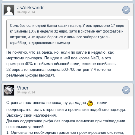
asAleksandr
04 апр 2014
Соль без соли одной банки хватит на год. Уголь примерно 17 евро
кг. Замены 10% в неделю 32 евро. Зато в системе нет фосфатов и
нитратов, и не нужно бороться с ними все забирает уголь,
скраббер, водорослевик и скиммер.
Не понятно, что за банка, но, если по капле в неделю, как
мертвому припарка. По идее в ней все кроме NaCl, а это
примерно 40% от объема обычной соли, если не ошибаюсь.
32 евро это подмена порядка 500-700 литров ? Что-то не
реальные цифры выходят.
Viper
04 апр 2014
Странная постановка вопроса, ну да ладно
, терли
неоднократно, есть сторонники и противники подобного подхода.
Выскажу свои наблюдения.
Думаю содержание рифа без подмен возможно при соблюдении
нескольких условий:
1. Однозначно необходимо грамотное проектирование системы,