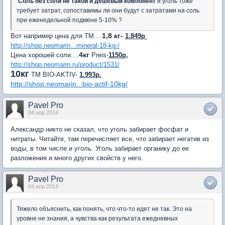
Соль без соли не такой и дешевый компонент
и уголь тоже
требует затрат, сопоставимы ли они будут с затратами на соль
при еженедельной подмене 5-10% ?
.
1,8 кг-
Вот например цена для ТМ...
1.849р
http://shop.neomarin...mineral-18-kg-/
.
4кг
Цена хорошей соли...
Preis-
1150р
,
http://shop.neomarin.ru/product/1531/
10кг
ТМ BIO-AKTIV-
1.993р.
http://shop.neomarin...bio-actif-10kg/
Pavel Pro
04 апр 2014
Александр никто не сказал, что уголь забирает фосфат и
нитраты. Читайте, там перечисляет все, что забирает негатив из
воды, в том числе и уголь. Уголь забирает органику до ее
разложения и много других свойств у него.
Pavel Pro
04 апр 2014
Тяжело объяснить, как понять, что что-то идет не так. Это на
уровне не знания, а чувства как результата ежедневных