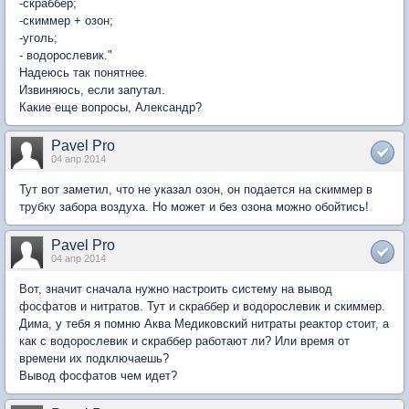
-скраббер;
-скиммер + озон;
-уголь;
- водорослевик."
Надеюсь так понятнее.
Извиняюсь, если запутал.
Какие еще вопросы, Александр?
Pavel Pro
04 апр 2014
Тут вот заметил, что не указал озон, он подается на скиммер в
трубку забора воздуха. Но может и без озона можно обойтись!
Pavel Pro
04 апр 2014
Вот, значит сначала нужно настроить систему на вывод
фосфатов и нитратов. Тут и скраббер и водорослевик и скиммер.
Дима, у тебя я помню Аква Медиковский нитраты реактор стоит, а
как с водорослевик и скраббер работают ли? Или время от
времени их подключаешь?
Вывод фосфатов чем идет?