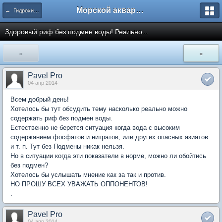
Морской аквариум. Форумы ReefCentral.ru
← Гидрохимия и водоподготовка
Здоровый риф без подмен воды! Реально...
«
»
Pavel Pro
04 апр 2014
Всем добрый день!
Хотелось бы тут обсудить тему насколько реально можно
содержать риф без подмен воды.
Естественно не берется ситуация когда вода с высоким
содержанием фосфатов и нитратов, или других опасных азиатов
и т. п. Тут без Подмены никак нельзя.
Но в ситуации когда эти показатели в норме, можно ли обойтись
без подмен?
Хотелось бы услышать мнение как за так и против.
НО ПРОШУ ВСЕХ УВАЖАТЬ ОППОНЕНТОВ!
.
Pavel Pro
04 апр 2014