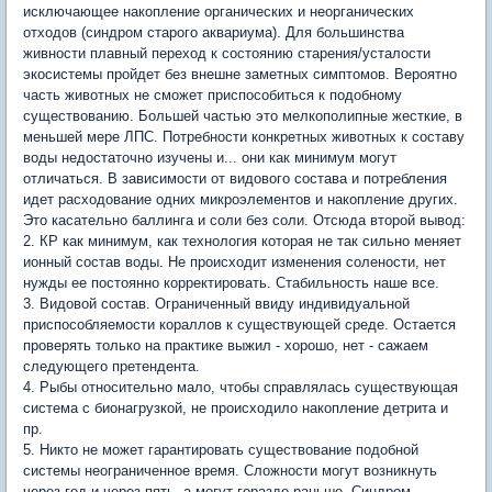
исключающее накопление органических и неорганических
отходов (синдром старого аквариума). Для большинства
живности плавный переход к состоянию старения/усталости
экосистемы пройдет без внешне заметных симптомов. Вероятно
часть животных не сможет приспособиться к подобному
существованию. Большей частью это мелкополипные жесткие, в
меньшей мере ЛПС. Потребности конкретных животных к составу
воды недостаточно изучены и... они как минимум могут
отличаться. В зависимости от видового состава и потребления
идет расходование одних микроэлементов и накопление других.
Это касательно баллинга и соли без соли. Отсюда второй вывод:
2. КР как минимум, как технология которая не так сильно меняет
ионный состав воды. Не происходит изменения солености, нет
нужды ее постоянно корректировать. Стабильность наше все.
3. Видовой состав. Ограниченный ввиду индивидуальной
приспособляемости кораллов к существующей среде. Остается
проверять только на практике выжил - хорошо, нет - сажаем
следующего претендента.
4. Рыбы относительно мало, чтобы справлялась существующая
система с бионагрузкой, не происходило накопление детрита и
пр.
5. Никто не может гарантировать существование подобной
системы неограниченное время. Сложности могут возникнуть
через год и через пять, а могут гораздо раньше. Синдром