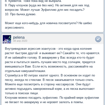
8. Креветок. Тоже пока вид не выбрала.
9. Пару клоунов (куда же без них). Но актиния для них под
вопросом. Может лучше Эуфиллию для них посадить?
10. Про бычка думаю.
Может еще кого-нибудь для новичка посоветуете? Не шибко
агрессивного.
pelena
08 апр 2020
Внутривидовая агрессия зоантусов - это когда одна колония
растет быстрее другой и выживает ее? Сажайте те, что нравятся.
И не забивайте голову. В аквариуме у Вас всегда кто-то будет
расти и пытаться занять лучшее место под солнцем, придется
вмешиваться Вам. Если есть возможность, рассаживайте на
отдельные камушки/плашки.
Стромбуса в 60 литрах хватит одного. В основном он ходит по
песку, иногда по стеклам. В песок закапывается только спать.
Можете еще посмотреть в сторону нассариусов. Они будут
активно подъедать замороженный корм, а из песка выползают
только в поисках пищи.
Клоунам можно посадить эуфиллию. По крайней мере эуфиллии
не бегают по аквариуму и не норовят залезть в помпы.