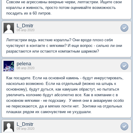
Совсем не агрессивны веерные черви, лептастреи. Ищите свои
кораллы и живность, просто потом оценивайте возможность
посадить их в 60 литров.
L_Dmitr
08 апр 2020
Лептастреи ведь жесткие кораллы? Они вроде плохо себя
чувствуют в контакте с мягкими? И еще вопрос - сильно ли они
разрастаются или остаются компактным шариком?
pelena
08 апр 2020
Как посадите. Если на основной камень - будут инкрустировать,
насколько возможно. Если на отдельный (можно на штырь к
основному), будут дуться, как камушек обрастут, но пытаться
увеличить колонию будут абсолютно все. Как в компании с в
основном мягкими - не подскажу. У меня они в аквариуме особо
не пересекаются, да и мягких почти нет. Зонтики на отдельных
плашках рядом их самочувствие не ухудшали.
L_Dmitr
09 апр 2020