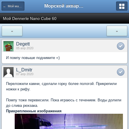
Морской аквариум. Форумы ReefCentral.ru
← Мой маленький морской аквариум
Мой Dennerle Nano Cube 60
«
»
Degett
05 апр 2020
И помпу повыше поднимите =)
L_Dmitr
07 апр 2020
Переложили камни, сделали горку более пологой. Прикрепили
ножки к рифу.
Помпу тоже перевесили. Пока играюсь с течением. Воды долили
до слива рюкзака.
Прикрепленные изображения