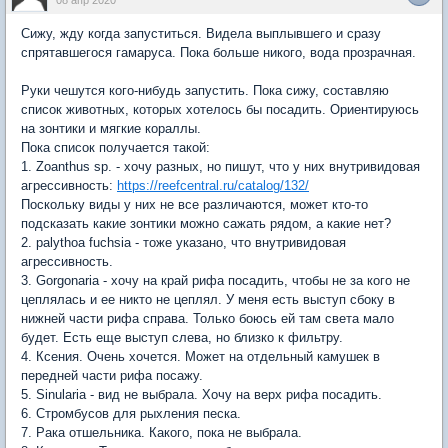
08 апр 2020
Сижу, жду когда запуститься. Видела выплывшего и сразу
спрятавшегося гамаруса. Пока больше никого, вода прозрачная.
Руки чешутся кого-нибудь запустить. Пока сижу, составляю
список животных, которых хотелось бы посадить. Ориентируюсь
на зонтики и мягкие кораллы.
Пока список получается такой:
1. Zoanthus sp. - хочу разных, но пишут, что у них внутривидовая
агрессивность:
https://reefcentral.ru/catalog/132/
Поскольку виды у них не все различаются, может кто-то
подсказать какие зонтики можно сажать рядом, а какие нет?
2. palythoa fuchsia - тоже указано, что внутривидовая
агрессивность.
3. Gorgonaria - хочу на край рифа посадить, чтобы не за кого не
цеплялась и ее никто не цеплял. У меня есть выступ сбоку в
нижней части рифа справа. Только боюсь ей там света мало
будет. Есть еще выступ слева, но близко к фильтру.
4. Ксения. Очень хочется. Может на отдельный камушек в
передней части рифа посажу.
5. Sinularia - вид не выбрала. Хочу на верх рифа посадить.
6. Стромбусов для рыхления песка.
7. Рака отшельника. Какого, пока не выбрала.