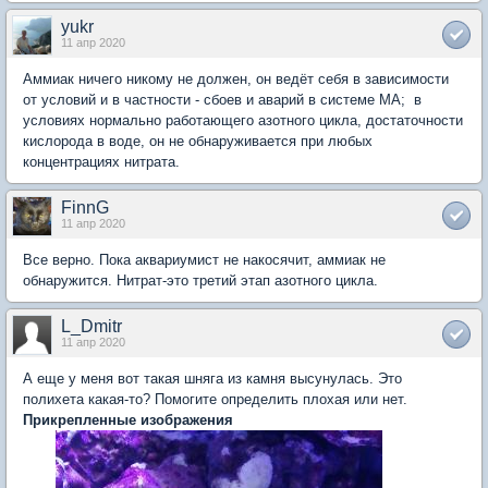
yukr
11 апр 2020
Аммиак ничего никому не должен, он ведёт себя в зависимости
от условий и в частности - сбоев и аварий в системе МА; в
условиях нормально работающего азотного цикла, достаточности
кислорода в воде, он не обнаруживается при любых
концентрациях нитрата.
FinnG
11 апр 2020
Все верно. Пока аквариумист не накосячит, аммиак не
обнаружится. Нитрат-это третий этап азотного цикла.
L_Dmitr
11 апр 2020
А еще у меня вот такая шняга из камня высунулась. Это
полихета какая-то? Помогите определить плохая или нет.
Прикрепленные изображения