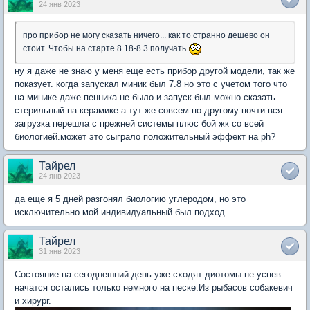
24 янв 2023
про прибор не могу сказать ничего... как то странно дешево он
стоит. Чтобы на старте 8.18-8.3 получать
ну я даже не знаю у меня еще есть прибор другой модели, так же
показует. когда запускал миник был 7.8 но это с учетом того что
на минике даже пенника не было и запуск был можно сказать
стерильный на керамике а тут же совсем по другому почти вся
загрузка перешла с прежней системы плюс бой жк со всей
биологией.может это сыграло положительный эффект на ph?
Тайрел
24 янв 2023
да еще я 5 дней разгонял биологию углеродом, но это
исключительно мой индивидуальный был подход
Тайрел
31 янв 2023
Состояние на сегоднешний день уже сходят диотомы не успев
начатся остались только немного на песке.Из рыбасов собакевич
и хирург.