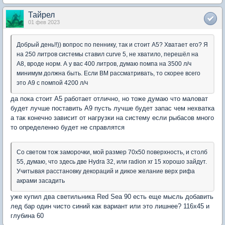
Тайрел
01 фев 2023
Добрый день!!)) вопрос по пеннику, так и стоит А5? Хватает его? Я
на 250 литров системы ставил curve 5, не хватило, перешёл на
А8, вроде норм. А у вас 400 литров, думаю помпа на 3500 л/ч
минимум должна быть. Если BM рассматривать, то скорее всего
это А9 с помпой 4200 л/ч
да пока стоит А5 работает отлично, но тоже думаю что маловат
будет лучше поставить А9 пусть лучше будет запас чем нехватка
а так конечно зависит от нагрузки на систему если рыбасов много
то определенно будет не справлятся
Со светом тож заморочки, мой размер 70х50 поверхность, и столб
55, думаю, что здесь две Hydra 32, или radion xr 15 хорошо зайдут.
Учитывая расстановку декораций и дикое желание верх рифа
акрами засадить
уже купил два светильника Red Sea 90 есть еще мысль добавить
лед бар один чисто синий как вариант или это лишнее? 116х45 и
глубина 60