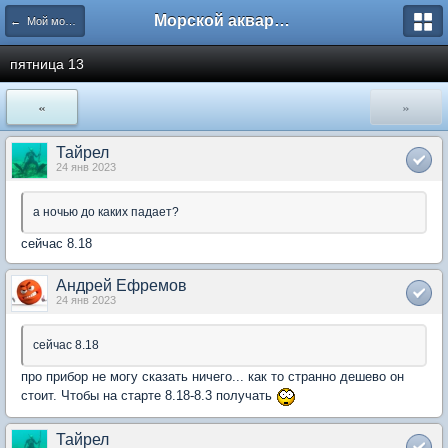
Морской аквариум. Форумы ReefCentral.ru
← Мой морской аквариум
пятница 13
«
»
Тайрел
24 янв 2023
а ночью до каких падает?
сейчас 8.18
Андрей Ефремов
24 янв 2023
сейчас 8.18
про прибор не могу сказать ничего... как то странно дешево он
стоит. Чтобы на старте 8.18-8.3 получать
Тайрел