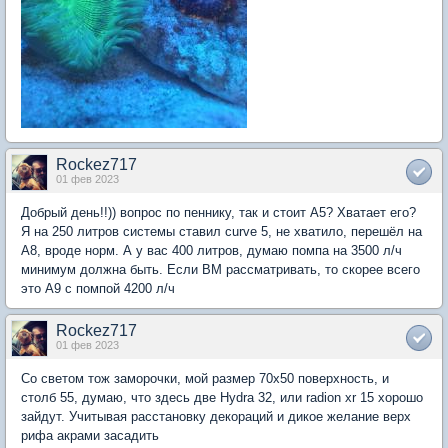
Rockez717
01 фев 2023
Добрый день!!)) вопрос по пеннику, так и стоит А5? Хватает его?
Я на 250 литров системы ставил curve 5, не хватило, перешёл на
А8, вроде норм. А у вас 400 литров, думаю помпа на 3500 л/ч
минимум должна быть. Если BM рассматривать, то скорее всего
это А9 с помпой 4200 л/ч
Rockez717
01 фев 2023
Со светом тож заморочки, мой размер 70х50 поверхность, и
столб 55, думаю, что здесь две Hydra 32, или radion xr 15 хорошо
зайдут. Учитывая расстановку декораций и дикое желание верх
рифа акрами засадить