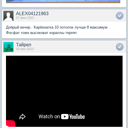
ALEX04121963
07 фев 2023
Добрый вечер . Карбонатка 10 потолок лучше 8 максимум .
Фосфат тоже высоковат кораллы терпят.
Тайрел
03 июл 2023