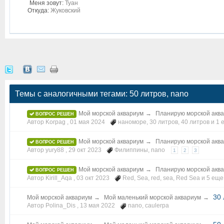
Меня зовут:
Туан
Откуда:
Жуковский
Темы с аналогичными тегами: 50 литров, nano
Мой морской аквариум
→
Планирую морской акв
ВОПРОС РЕШЕН
Автор Korpag ,
01 мая 2024
наноморе
,
30 литров
,
40 литров
и 1 
Мой морской аквариум
→
Планирую морской акв
ВОПРОС РЕШЕН
Автор yury88 ,
29 окт 2023
Филиппины
,
nano
1
2
3
Мой морской аквариум
→
Планирую морской акв
ВОПРОС РЕШЕН
Автор Kirill_Aqa ,
03 окт 2023
Red
,
Sea
,
red
,
sea
,
Red Sea
и 5 еще.
30 
Мой морской аквариум
→
Мой маленький морской аквариум
→
Автор Polina_Dis ,
13 мая 2022
nano
,
caulerpa