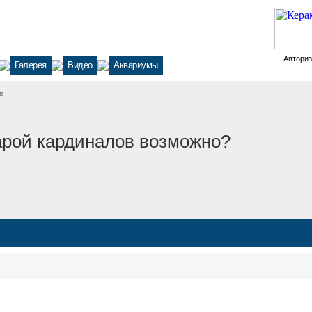
Автори
Галерея
Видео
Аквариумы
в
парой кардиналов возможно?