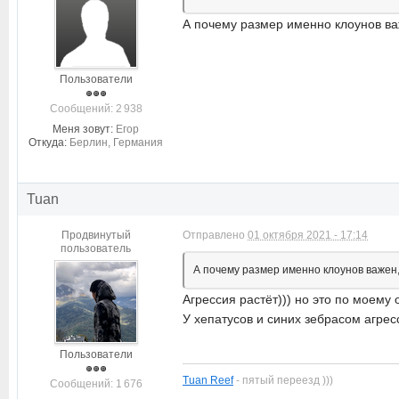
А почему размер именно клоунов ва
Пользователи
Cообщений: 2 938
Меня зовут:
Егор
Откуда:
Берлин, Германия
Tuan
Продвинутый
Отправлено
01 октября 2021 - 17:14
пользователь
А почему размер именно клоунов важен,
Агрессия растёт))) но это по моему 
У хепатусов и синих зебрасом агрес
Пользователи
Tuan Reef
- пятый переезд )))
Cообщений: 1 676