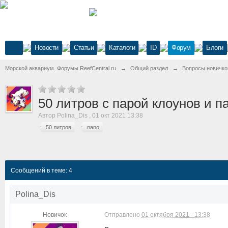
Новости
Статьи
Каталоги
ID
Форум
Блоги
Морской аквариум. Форумы ReefCentral.ru
→
Общий раздел
→
Вопросы новичко
50 литров с парой клоунов и 
Автор
Polina_Dis
,
01 окт 2021 13:38
50 литров
nano
Сообщений в теме: 4
Polina_Dis
Новичок
Отправлено
01 октября 2021 - 13:38