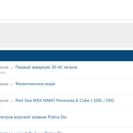
Первый аквариум 30-40 литров.
ариум
→
еще...
Филиппинское море
ариум
→
Red Sea MAX NANO Peninsula & Cube | 100L / 26G
ариум
→
..
литров морской травник Polina Dis