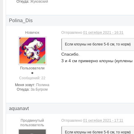
Откуда:
Жуковский
Polina_Dis
Новичок
Отправлено
01 октября 2021 - 16:31
Если клоуны не более 5-6 см, то норм)
Спасибо.
3 и 4 см примерно клоуны (куплены
Пользователи
Cообщений: 22
Меня зовут:
Полина
Откуда:
За Бугром
aquanavt
Продвинутый
Отправлено
01 октября 2021 - 17:11
пользователь
Если клоуны не более 5-6 см, то норм)