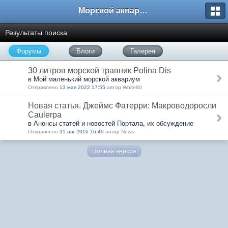
Морской аквариум. Форумы ReefCentral.ru
Результаты поиска
Форумы
Блоги
Галерея
30 литров морской травник Polina Dis
в Мой маленький морской аквариум
Отправлено
13 мая 2022 17:55
автор White80
Новая статья. Джеймс Фатерри: Макроводоросли
Caulerpa
в Анонсы статей и новостей Портала, их обсуждение
Отправлено
31 авг 2016 16:49
автор News
Полная версия