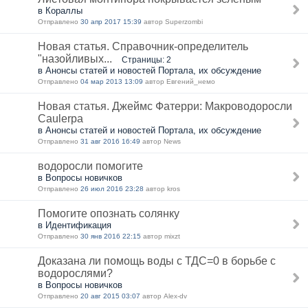
в Кораллы
Отправлено
30 апр 2017 15:39
автор Superzombi
Новая статья. Справочник-определитель
"назойливых...
Страницы: 2
в Анонсы статей и новостей Портала, их обсуждение
Отправлено
04 мар 2013 13:09
автор Евгений_немо
Новая статья. Джеймс Фатерри: Макроводоросли
Caulerpa
в Анонсы статей и новостей Портала, их обсуждение
Отправлено
31 авг 2016 16:49
автор News
водоросли помогите
в Вопросы новичков
Отправлено
26 июл 2016 23:28
автор kros
Помогите опознать солянку
в Идентификация
Отправлено
30 янв 2016 22:15
автор mixzt
Доказана ли помощь воды с ТДС=0 в борьбе с
водорослями?
в Вопросы новичков
Отправлено
20 авг 2015 03:07
автор Alex-dv