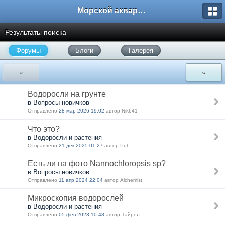
Морской аквариум. Форумы ReefCentral.ru
Результаты поиска
Форумы
Блоги
Галерея
«
»
Водоросли на грунте
в Вопросы новичков
Отправлено
28 мар 2026 19:02
автор Nik641
Что это?
в Водоросли и растения
Отправлено
21 дек 2025 01:27
автор Puh
Есть ли на фото Nannochloropsis sp?
в Вопросы новичков
Отправлено
11 апр 2024 22:04
автор Alchemist
Микроскопия водорослей
в Водоросли и растения
Отправлено
05 фев 2023 10:48
автор Тайрел