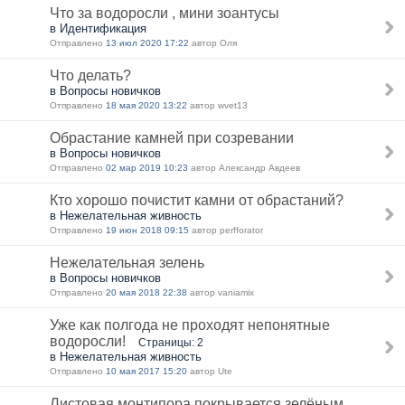
Что за водоросли , мини зоантусы
в Идентификация
Отправлено
13 июл 2020 17:22
автор Оля
Что делать?
в Вопросы новичков
Отправлено
18 мая 2020 13:22
автор wvet13
Обрастание камней при созревании
в Вопросы новичков
Отправлено
02 мар 2019 10:23
автор Александр Авдеев
Кто хорошо почистит камни от обрастаний?
в Нежелательная живность
Отправлено
19 июн 2018 09:15
автор perfforator
Нежелательная зелень
в Вопросы новичков
Отправлено
20 мая 2018 22:38
автор vaniamix
Уже как полгода не проходят непонятные
водоросли!
Страницы: 2
в Нежелательная живность
Отправлено
10 мая 2017 15:20
автор Ute
Листовая монтипора покрывается зелёным