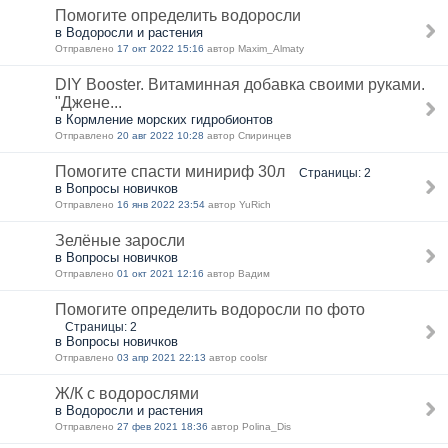
Помогите определить водоросли
в Водоросли и растения
Отправлено
17 окт 2022 15:16
автор Maxim_Almaty
DIY Booster. Витаминная добавка своими руками.
"Джене...
в Кормление морских гидробионтов
Отправлено
20 авг 2022 10:28
автор Спиринцев
Помогите спасти минириф 30л
Страницы: 2
в Вопросы новичков
Отправлено
16 янв 2022 23:54
автор YuRich
Зелёные заросли
в Вопросы новичков
Отправлено
01 окт 2021 12:16
автор Вадим
Помогите определить водоросли по фото
Страницы: 2
в Вопросы новичков
Отправлено
03 апр 2021 22:13
автор coolsr
Ж/К с водорослями
в Водоросли и растения
Отправлено
27 фев 2021 18:36
автор Polina_Dis