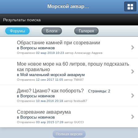
Морской аквариум. Форумы ReefCentral.ru
Результаты поиска
Форумы
Блоги
Галерея
Обрастание камней при созревании
в Вопросы новичков
Отправлено
02 мар 2019 10:23
автор Александр Авдеев
Мое новое море на 60 литров, прошу подсказать
как правильно
в Мой маленький морской аквариум
Отправлено
12 сен 2017 11:05
автор TMA87
Дино? Циано? как побороть?
Страницы: 2
в Вопросы новичков
Отправлено
10 янв 2016 20:18
автор festival87
Созревание аквариума
в Вопросы новичков
Отправлено
03 апр 2015 17:28
автор GUCCI
Полная версия