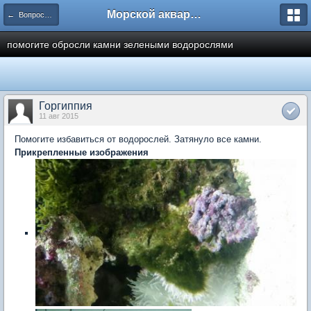
Морской аквариум. Форумы ReefCentral.ru
← Вопросы новичков
помогите обросли камни зелеными водорослями
Горгиппия
11 авг 2015
Помогите избавиться от водорослей. Затянуло все камни.
Прикрепленные изображения