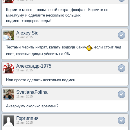
Кормите много... повышеный нитрат,фосфат...Кормите по
минимуму и сделайте несколько больших
подмен..+водорослееды!
Alexey Sid
11 авг 2015
Тестами мерить нитрат, капать водку(в банку
, если стоит лед
свет, красные диоды убавить на 0%
Александр-1975
11 авг 2015
Или просто сделать несколько подмен....
SvetlanaFolina
11 авг 2015
Аквариуму сколько времени?
Горгиппия
11 авг 2015