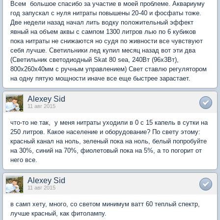
Всем большое спасибо за участие в моей проблеме. Аквариуму
год запускал с нуля нитраты повышены 20-40 и фосфаты тоже.
Две недели назад начал лить водку положительный эффект
явный на объем аквы с сампом 1300 литров лью по 6 кубиков
пока нитраты не снижаются но судя по живности все чувствуют
себя лучше. Светильники лед купил месяц назад вот эти два
(Cветильник светодиодный Skat 80 sea, 240Вт (96х3Вт),
800х260х40мм с ручным управлением) Свет ставлю регулятором
на одну пятую мощности иначе все еще быстрее зарастает.
Alexey Sid
11 авг 2015
что-то не так, у меня нитраты уходили в 0 с 15 капель в сутки на
250 литров. Какое население и оборудование? По свету этому:
красный канал на ноль, зеленый пока на ноль, белый попробуйте
на 30%, синий на 70%, фиолетовый пока на 5%, а то погорит от
него все.
Alexey Sid
11 авг 2015
в самп хету, много, со светом минимум ватт 60 теплый спектр,
лучше красный, как фитолампу.