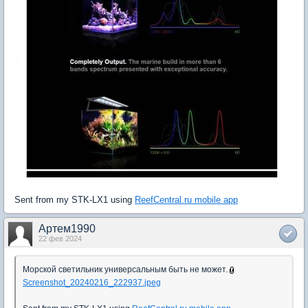
Sent from my STK-LX1 using
ReefCentral.ru mobile app
Артем1990
22 фев 2024
Морской светильник универсальным быть не может.
Screenshot_20240216_222937.jpeg