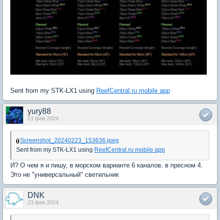
Sent from my STK-LX1 using
ReefCentral.ru mobile app
yury88
23 фев 2024
Screenshot_20240223_153636.jpeg
Sent from my STK-LX1 using
ReefCentral.ru mobile app
И? О чем я и пишу, в морском варианте 6 каналов, в пресном 4.
Это не "универсальный" светильник
DNK
23 фев 2024