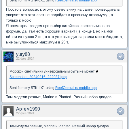
Sent from my STK-LX1 using
ReefCentral.ru mobile app
Просто в вопросах к этому светильнику на сайте производитель
уверяет что этот свет не подойдет к пресному аквариуму , а
только к морю.
Я посмотрел раздел про выбор китайских светильников на
форуме, да, там есть хороший вариант ( в конце ), но на мой
объем их нужно 2 шт, а это уже выходит за рамки моего бюджета,
мне бы уложиться максимум в 25 т.
yury88
22 фев 2024
Морской светильник универсальным быть не может.
Screenshot_20240216_222937.jpeg
Sent from my STK-LX1 using
ReefCentral.ru mobile app
Там модели разные, Marine и Planted. Разный набор диодов
Артем1990
22 фев 2024
Там модели разные, Marine и Planted. Разный набор диодов