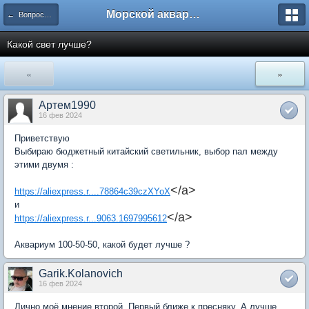
Морской аквариум. Форумы ReefCentral.ru
← Вопросы новичков
Какой свет лучше?
«
»
Артем1990
16 фев 2024
Приветствую
Выбираю бюджетный китайский светильник, выбор пал между
этими двумя :
</a>
https://aliexpress.r....78864c39czXYoX
и
</a>
https://aliexpress.r...9063.1697995612
Аквариум 100-50-50, какой будет лучше ?
Garik.Kolanovich
16 фев 2024
Лично моё мнение второй. Первый ближе к пресняку. А лучше