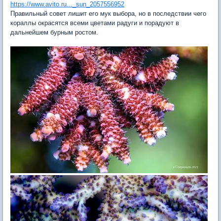
https://www.avito.ru..._sun_2057556952
Правильный совет лишит его мук выбора, но в последствии чего
кораллы окрасятся всеми цветами радуги и порадуют в
дальнейшем бурным ростом.