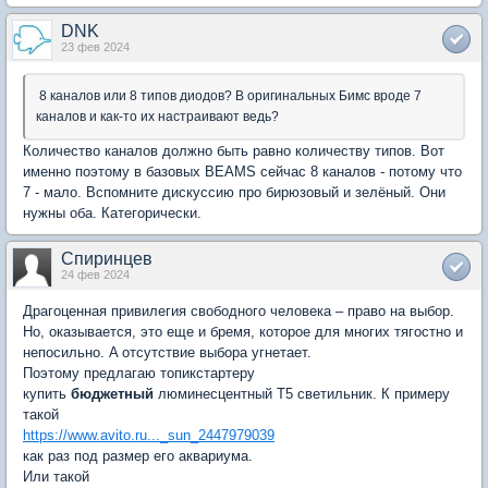
DNK
23 фев 2024
8 каналов или 8 типов диодов? В оригинальных Бимс вроде 7
каналов и как-то их настраивают ведь?
Количество каналов должно быть равно количеству типов. Вот
именно поэтому в базовых BEAMS сейчас 8 каналов - потому что
7 - мало. Вспомните дискуссию про бирюзовый и зелёный. Они
нужны оба. Категорически.
Спиринцев
24 фев 2024
Драгоценная привилегия свободного человека – право на выбор.
Но, оказывается, это еще и бремя, которое для многих тягостно и
непосильно. A отсутствие выбора угнетает.
Поэтому предлагаю топикстартеру
купить
бюджетный
люминесцентный Т5 светильник. К примеру
такой
https://www.avito.ru..._sun_2447979039
как раз под размер его аквариума.
Или такой