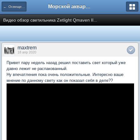
Морской аквариум. Форумы ReefCentral.ru
← Освещение морских аквариумов
Видео обзор светильника Zetlight Qmaven II...
maxtrem
18 апр 2020
Привет пару недель назад решил поставить свет который уже
давно лежит не распакованный.
Ну впечатления пока очень положительные. Интересно ваше
мнение по данному свету как он показал себя в деле??