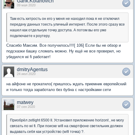
Garik.Kolanovich
09 мая 2020
Там есть хитрость он его у меня не находил пока я не отключил
передачу данных тоесть уличный интернет. После этого сразу все
нашел как отдельную точку доступа. А потом вы его уже
подключаете к роутеру.
Спасибо Максим. Все получилось!!!![ 106] Если бы не обзор и
подсказки башку сломать можно. Ну ещё не все проверил, но
убедился wi fi работает!
dmitryAgentus
24 июл 2020
на айфоне не прокатило( пришлось ждать приемник европейский
и только тогда заработало без бубна с настройками сети
matwey
07 сен 2020
Приобрёл zetlight 6500 II. Установил приложение horizont , не могу
связать по wi fi. При поиске wifi на смартфоне светильник должен
выдавать себя как устройство (wifi точка) ?.