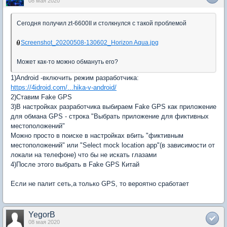
08 мая 2020
Сегодня получил zt-6600II и столкнулся с такой проблемой
Screenshot_20200508-130602_Horizon Aqua.jpg
Может как-то можно обмануть его?
1)Android -включить режим разработчика:
https://4idroid.com/...hika-v-android/
2)Ставим Fake GPS
3)В настройках разработчика выбираем Fake GPS как приложение
для обмана GPS - строка "Выбрать приложение для фиктивных
местоположений"
Можно просто в поиске в настройках вбить "фиктивным
местоположений" или "Select mock location app"(в зависимости от
локали на телефоне) что бы не искать глазами
4)После этого выбрать в Fake GPS Китай
Если не палит сеть,а только GPS, то вероятно сработает
YegorB
08 мая 2020