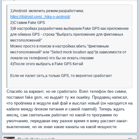
1)Android -включить режим разработчика:
https://4idroid.com/...hika-v-android/
2)Ставим Fake GPS
3)В настройках разработчика выбираем Fake GPS как приложение
для обмана GPS - строка "Выбрать приложение для фиктивных
местоположений"
Можно просто в поиске в настройках вбить "фиктивным
местоположений" или "Select mock location app"(в зависимости от
локали на телефоне) что бы не искать глазами
4)После этого выбрать в Fake GPS Китай
Если не палит сеть,а только GPS, то вероятно сработает
Спасибо за вариант, но не сработало. Взял телефон без симки,
поставил fake gsm, но выдаёт ту же ошибку. Продавец написал,
что проблема в модуле вай фай и выслал новый (он находится на
кабеле между блоком питания и самой лампой). Теперь ждать
месяц, сам светильник работает по какой-то программе по
умолчанию, передавая ему разное время я вижу рассвет-закат-
выключение, но не знаю какие каналы на какой мощности.