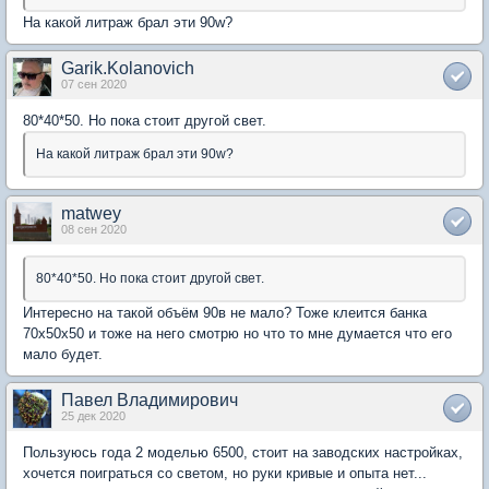
На какой литраж брал эти 90w?
Garik.Kolanovich
07 сен 2020
80*40*50. Но пока стоит другой свет.
На какой литраж брал эти 90w?
matwey
08 сен 2020
80*40*50. Но пока стоит другой свет.
Интересно на такой объём 90в не мало? Тоже клеится банка
70х50х50 и тоже на него смотрю но что то мне думается что его
мало будет.
Павел Владимирович
25 дек 2020
Пользуюсь года 2 моделью 6500, стоит на заводских настройках,
хочется поиграться со светом, но руки кривые и опыта нет...