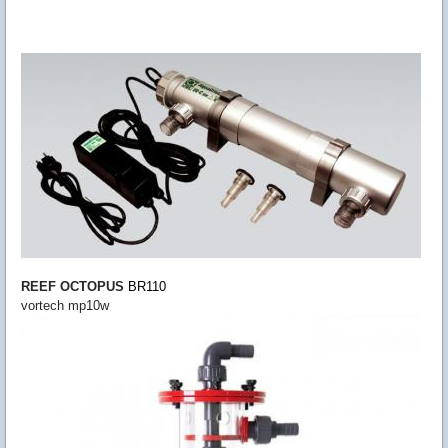
REEF
OCTOPUS
BR110
vortech mp10w