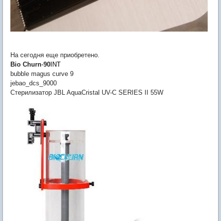
На сегодня еще приобретено.
Bio
Churn
-
90
INT
bubble magus curve 9
jebao_dcs_9000
Стерилизатор JBL AquaCristal UV-C SERIES II 55W