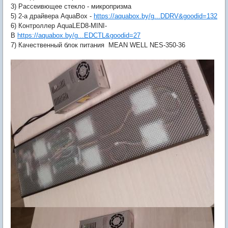
3) Рассеивющее стекло - микропризма
5) 2-а драйвера AquaBox -
https://aquabox.by/g...DDRV&goodid=132
6) Контроллер AquaLED8-MINI-
B
https://aquabox.by/g...EDCTL&goodid=27
7) Качественный блок питания MEAN WELL NES-350-36