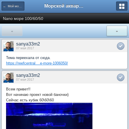
Морской аквариум. Форумы ReefCentral.ru
← Мой морской аквариум
Nano море 100/60/50
«
»
sanya33m2
07 мая 2017
Тема переехала от сюда.
https://reefcentral....e-more-1006050/
sanya33m2
07 мая 2017
Всем привет!!
Вот начинаю проект новой баночки)
Сейчас есть кубик 60\60\60