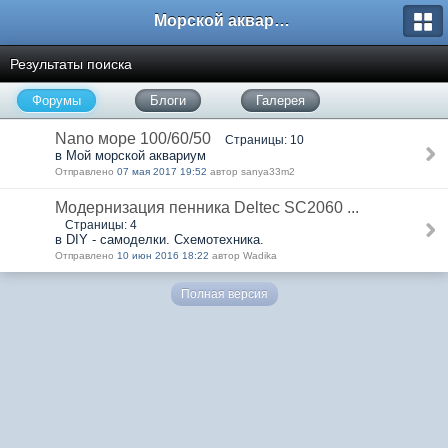
Морской аквариум. Форумы ReefCentral.ru
Результаты поиска
Форумы
Блоги
Галерея
Nano море 100/60/50
Страницы: 10
в Мой морской аквариум
Отправлено
07 мая 2017 19:52
автор sanya33m2
Модернизация пенника Deltec SC2060 ...
Страницы: 4
в DIY - самоделки. Схемотехника.
Отправлено
10 июн 2016 18:22
автор Wadika
Полная версия