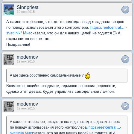
Sinnpriest
19 ноя 2015
А самое интересное, что где то полгода назад я задавал вопрос
по поводу использования этого контроллера.
https://reefcentral....-
svetilnik/ Мне
сказали, что он для наших целей не годится ))) А
оказывается все не так...
Поздравляю!
modernov
19 ноя 2015
А где здесь собственно самодельничанье ?
Возможно, ошибся разделом, админов попросил перенести,
однако этот девайс будет управлять самодельной лампой.
modernov
19 ноя 2015
А самое интересное, что где то полгода назад я задавал вопрос
по поводу использования этого контроллера.
https://reefcentral....-
svetilnik/ Мне
сказали, что он для наших целей не годится ))) А