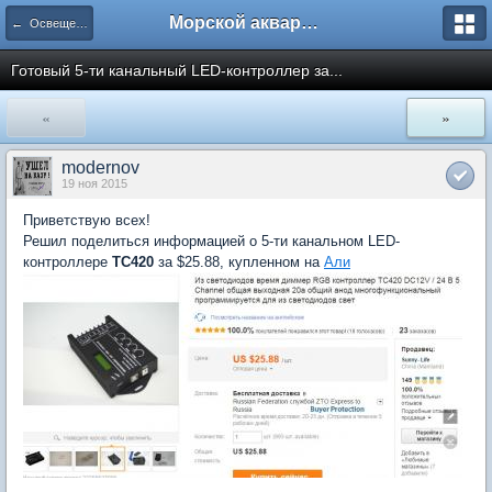
Морской аквариум. Форумы ReefCentral.ru
← Освещение морских аквариумов
Готовый 5-ти канальный LED-контроллер за...
«
»
modernov
19 ноя 2015
Приветствую всех!
Решил поделиться информацией о 5-ти канальном LED-
контроллере
TC420
за $25.88, купленном на
Али