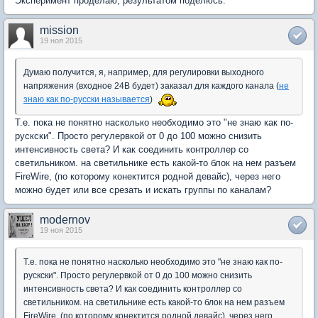
Эксперимент проделаю, результатом поделюсь.
mission
19 ноя 2015
Думаю получится, я, например, для регулировки выходного
напряжения (входное 24В будет) заказал для каждого канала (
не
знаю как по-русски называется
)
Т.е. пока не понятно насколько необходимо это "не знаю как по-
рускски". Просто регулервкой от 0 до 100 можно снизить
интенсивность света? И как соединить контроллер со
светильником. на светильнике есть какой-то блок на нем разъем
FireWire, (по которому конектится родной девайс), через него
можно будет или все срезать и искать группы по каналам?
modernov
19 ноя 2015
Т.е. пока не понятно насколько необходимо это "не знаю как по-
рускски". Просто регулервкой от 0 до 100 можно снизить
интенсивность света? И как соединить контроллер со
светильником. на светильнике есть какой-то блок на нем разъем
FireWire, (по которому конектится родной девайс), через него