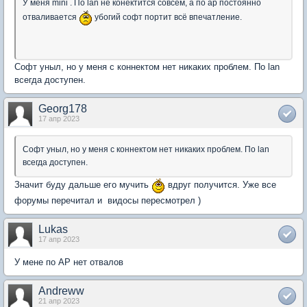
У меня mini . По lan не конектится совсем, а по ар постоянно
отваливается
убогий софт портит всё впечатление.
Софт уныл, но у меня с коннектом нет никаких проблем. По lan
всегда доступен.
Georg178
17 апр 2023
Софт уныл, но у меня с коннектом нет никаких проблем. По lan
всегда доступен.
Значит буду дальше его мучить
вдруг получится. Уже все
форумы перечитал и видосы пересмотрел )
Lukas
17 апр 2023
У мене по АР нет отвалов
Andreww
21 апр 2023