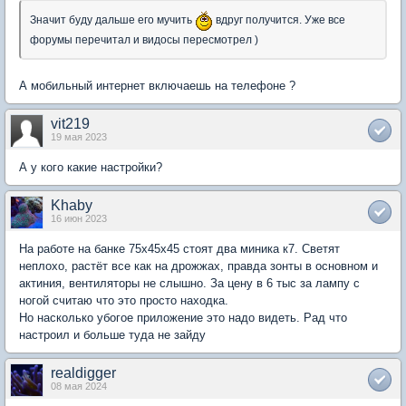
Значит буду дальше его мучить
вдруг получится. Уже все
форумы перечитал и видосы пересмотрел )
А мобильный интернет включаешь на телефоне ?
vit219
19 мая 2023
А у кого какие настройки?
Khaby
16 июн 2023
На работе на банке 75х45х45 стоят два миника к7. Светят
неплохо, растёт все как на дрожжах, правда зонты в основном и
актиния, вентиляторы не слышно. За цену в 6 тыс за лампу с
ногой считаю что это просто находка.
Но насколько убогое приложение это надо видеть. Рад что
настроил и больше туда не зайду
realdigger
08 мая 2024