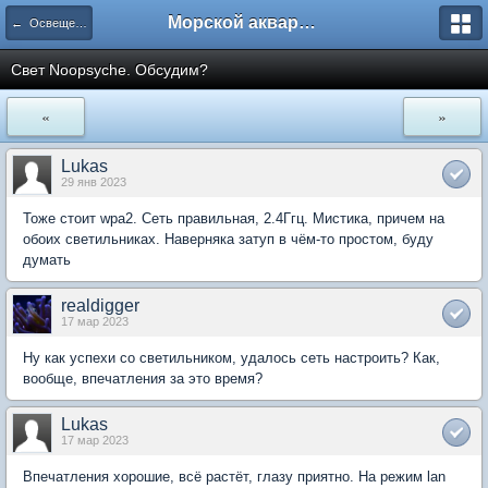
Морской аквариум. Форумы ReefCentral.ru
← Освещение морских аквариумов
Свет Noopsyche. Обсудим?
«
»
Lukas
29 янв 2023
Тоже стоит wpa2. Сеть правильная, 2.4Ггц. Мистика, причем на
обоих светильниках. Наверняка затуп в чём-то простом, буду
думать
realdigger
17 мар 2023
Ну как успехи со светильником, удалось сеть настроить? Как,
вообще, впечатления за это время?
Lukas
17 мар 2023
Впечатления хорошие, всё растёт, глазу приятно. На режим lan