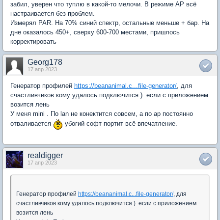
забил, уверен что туплю в какой-то мелочи. В режиме АР всё
настраивается без проблем.
Измерял PAR. На 70℅ синий спектр, остальные меньше + бар. На
дне оказалось 450+, сверху 600-700 местами, пришлось
корректировать
Georg178
17 апр 2023
Генератор профилей
https://beananimal.c...file-generator/
, для
счастливчиков кому удалось подключится ) если с приложением
возится лень
У меня mini . По lan не конектится совсем, а по ар постоянно
отваливается
убогий софт портит всё впечатление.
realdigger
17 апр 2023
Генератор профилей
https://beananimal.c...file-generator/
, для
счастливчиков кому удалось подключится ) если с приложением
возится лень