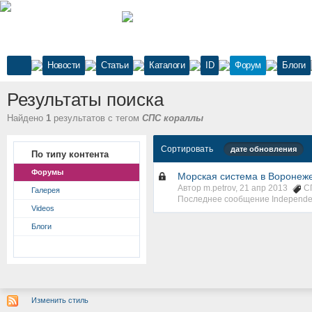
Новости
Статьи
Каталоги
ID
Форум
Блоги
Результаты поиска
Найдено
1
результатов с тегом
СПС кораллы
Сортировать
дате обновления
По типу контента
Форумы
Морская система в Воронеже 
Автор m.petrov, 21 апр 2013
С
Галерея
Последнее сообщение Independe
Videos
Блоги
Изменить стиль