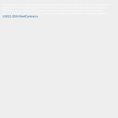
Полная или частичная публикация любых материалов данного сайта в интернете
возможна только при получении письменного разрешения администрации сайта.
Полная или частичная публикация любых материалов данного сайта в любых
других СМИ возможна только по специальной договоренности с администрацией.
©2012-2024 ReefCentral.ru