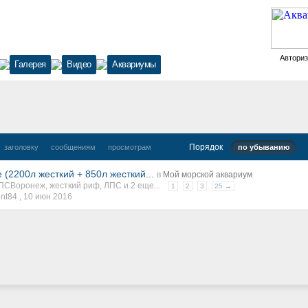
Автори
Галерея
Видео
Аквариумы
Порядок
заголовку
сообщениям
просмотрам
по убыванию
(2200л жесткий + 850л жесткий...
в
Мой морской аквариум
ПСВоронеж
,
жесткий риф
,
ЛПС
и 2 еще...
1
2
3
25 →
nt84 ,
10 июн 2016