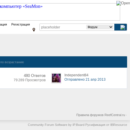
зация
Регистрация
по возрастанию
Independent84
480 Ответов
Отправлено 21 апр 2013
79 289 Просмотров
Правила форумов ReefCentral.ru
·
Community Forum Software by IP.Board
Русификация от IBResource