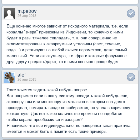
m.petrov
26 апр 2013
Еще конечно многое зависит от исходного материала, т.е. если
кораллы "вчера" привезены из Индонезии, то конечно с ними
будет в разы тяжелее совладать, т. к. они совершенно не
аклиматизированы к аквариумным условиям (свет, течение,
вода...) и реагируют на любой скачек параметров, даже самый
маленький. Если аквакультура, т.е. фраги которые форумчане
друг другу продают/дарят, то с ними конечно проще будет.
alef
26 апр 2013
Тоже хочется задать какой-нибудь вопрос.
Вот например если в вашу систему посадить какой-нибудь спс,
акропору там или монтипору из магазина в котором она долго
просидела, помирать вроде не собирается, но ушла в коричневу
конкретную. Дак вот какое количество времени понадобится
чтобы коралл преобразился и расцвел?
Я понимаю что все индивидуально, но наверняка такая практика
имеется и может быть в памяти есть такие примеры.