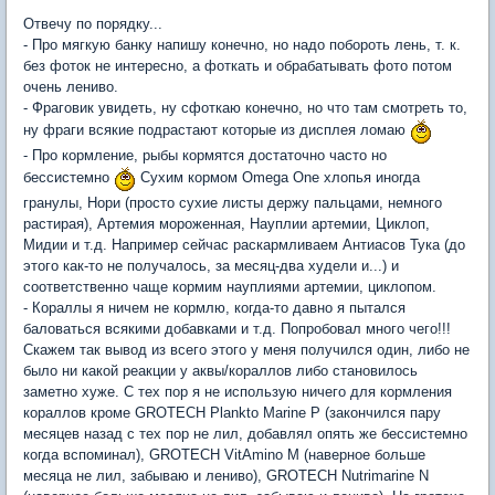
Отвечу по порядку...
- Про мягкую банку напишу конечно, но надо побороть лень, т. к.
без фоток не интересно, а фоткать и обрабатывать фото потом
очень лениво.
- Фраговик увидеть, ну сфоткаю конечно, но что там смотреть то,
ну фраги всякие подрастают которые из дисплея ломаю
- Про кормление, рыбы кормятся достаточно часто но
бессистемно
Сухим кормом Omega One хлопья иногда
гранулы, Нори (просто сухие листы держу пальцами, немного
растирая), Артемия мороженная, Науплии артемии, Циклоп,
Мидии и т.д. Например сейчас раскармливаем Антиасов Тука (до
этого как-то не получалось, за месяц-два худели и...) и
соответственно чаще кормим науплиями артемии, циклопом.
- Кораллы я ничем не кормлю, когда-то давно я пытался
баловаться всякими добавками и т.д. Попробовал много чего!!!
Скажем так вывод из всего этого у меня получился один, либо не
было ни какой реакции у аквы/кораллов либо становилось
заметно хуже. С тех пор я не использую ничего для кормления
кораллов кроме GROTECH Plankto Marine P (закончился пару
месяцев назад с тех пор не лил, добавлял опять же бессистемно
когда вспоминал), GROTECH VitAmino M (наверное больше
месяца не лил, забываю и лениво), GROTECH Nutrimarine N