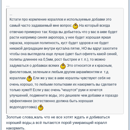
...
...
Кстати про кормление кораллов и используемые добавки это
самый часто задаваемый мне вопрос
На который всегда
отвечаю примерно так: Когда вы добьетесь что у вас в акве будет
расти например синяя акропора, у нее будет хорошая яркая
окраска, хорошая полипность, куст будет здоров и не будет
никакой деградации внутри куста/на пятке, НО вы вдруг захотите
чтобы она выглядела еще лучше (цвет был офигеть какой синий,
полипы длиннее на 0,5мм, рост быстрее и т. п.), то можно
задуматься о добавках всяких
Это относится и к красным,
фиолетовым, зеленым и любым другим акрам/монтям и т.д.
кораллам
Ели же у вас в акве кораллы чувствуют себя не
очень хорошо, то любыми попытками их накормить вы сделаете
только хуже!!! Если у вас очень "чешутся" руки и хочется
улучшений, подмените воды, это дешевле чем добавки и гораздо
эффективнее (естественно должна быть хорошая
водоподготовка)
Золотые слова,жаль что не все хотят ждать и добиваться
хорошей воды,а всё пытаются порой умирающий коралл
накормить.