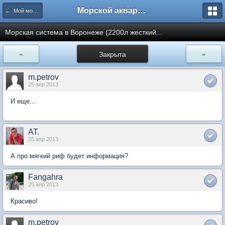
Морской аквариум. Форумы ReefCentral.ru
← Мой морской аквариум
Морская система в Воронеже (2200л жесткий...
«
Закрыта
»
m.petrov
25 апр 2013
И еще...
AT.
25 апр 2013
А про мягкий риф будет информация?
Fangahra
25 апр 2013
Красиво!
m.petrov