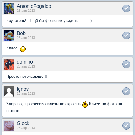
AntonioFogaldo
25 апр 2013
Крутотень!!! Ещё бы фраговик увидеть......... )
Bob
25 апр 2013
Класс!
domino
25 апр 2013
Просто потрясающе !!
Ignov
25 апр 2013
Здорово, профессионализм не скроешь
Качество фото на
высоте!
Glock
25 апр 2013