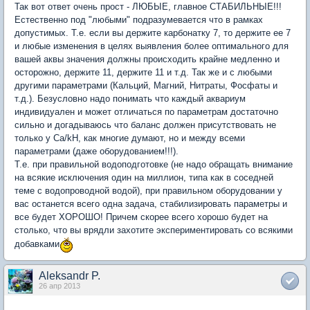
Так вот ответ очень прост - ЛЮБЫЕ, главное СТАБИЛЬНЫЕ!!!
Естественно под "любыми" подразумевается что в рамках
допустимых. Т.е. если вы держите карбонатку 7, то держите ее 7
и любые изменения в целях выявления более оптимального для
вашей аквы значения должны происходить крайне медленно и
осторожно, держите 11, держите 11 и т.д. Так же и с любыми
другими параметрами (Кальций, Магний, Нитраты, Фосфаты и
т.д.). Безусловно надо понимать что каждый аквариум
индивидуален и может отличаться по параметрам достаточно
сильно и догадываюсь что баланс должен присутствовать не
только у Ca/kH, как многие думают, но и между всеми
параметрами (даже оборудованием!!!).
Т.е. при правильной водоподготовке (не надо обращать внимание
на всякие исключения один на миллион, типа как в соседней
теме с водопроводной водой), при правильном оборудовании у
вас останется всего одна задача, стабилизировать параметры и
все будет ХОРОШО! Причем скорее всего хорошо будет на
столько, что вы врядли захотите экспериментировать со всякими
добавками
Aleksandr P.
26 апр 2013