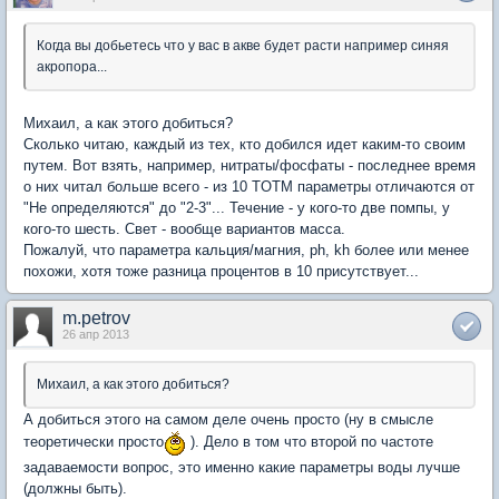
Когда вы добьетесь что у вас в акве будет расти например синяя
акропора...
Михаил, а как этого добиться?
Сколько читаю, каждый из тех, кто добился идет каким-то своим
путем. Вот взять, например, нитраты/фосфаты - последнее время
о них читал больше всего - из 10 TOTM параметры отличаются от
"Не определяются" до "2-3"... Течение - у кого-то две помпы, у
кого-то шесть. Свет - вообще вариантов масса.
Пожалуй, что параметра кальция/магния, ph, kh более или менее
похожи, хотя тоже разница процентов в 10 присутствует...
m.petrov
26 апр 2013
Михаил, а как этого добиться?
А добиться этого на самом деле очень просто (ну в смысле
теоретически просто
). Дело в том что второй по частоте
задаваемости вопрос, это именно какие параметры воды лучше
(должны быть).