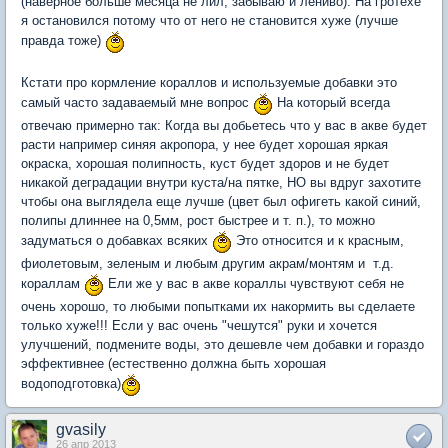
(наверное больше месяца не лил, забываю и лениво). На гротехе
я остановился потому что от него не становится хуже (лучше
правда тоже)
Кстати про кормление кораллов и используемые добавки это
самый часто задаваемый мне вопрос
На который всегда
отвечаю примерно так: Когда вы добьетесь что у вас в акве будет
расти например синяя акропора, у нее будет хорошая яркая
окраска, хорошая полипность, куст будет здоров и не будет
никакой деградации внутри куста/на пятке, НО вы вдруг захотите
чтобы она выглядела еще лучше (цвет был офигеть какой синий,
полипы длиннее на 0,5мм, рост быстрее и т. п.), то можно
задуматься о добавках всяких
Это относится и к красным,
фиолетовым, зеленым и любым другим акрам/монтям и т.д.
кораллам
Ели же у вас в акве кораллы чувствуют себя не
очень хорошо, то любыми попытками их накормить вы сделаете
только хуже!!! Если у вас очень "чешутся" руки и хочется
улучшений, подмените воды, это дешевле чем добавки и гораздо
эффективнее (естественно должна быть хорошая
водоподготовка)
gvasily
26 апр 2013