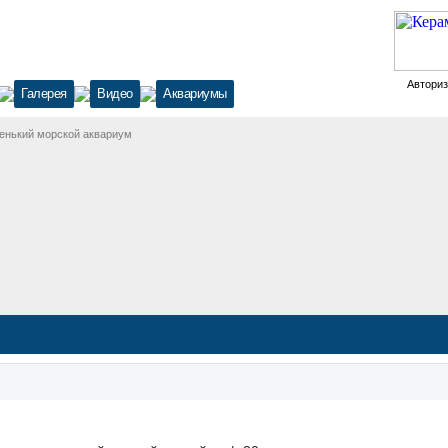
Автори
Галерея
Видео
Аквариумы
енький морской аквариум