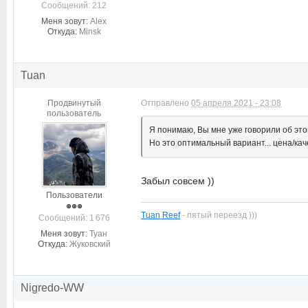
Cообщений: 212
Меня зовут:
Alex
Откуда:
Minsk
Tuan
Продвинутый
Отправлено
05 апреля 2021 - 23:08
пользователь
Я понимаю, Вы мне уже говорили об это
Но это оптимальный вариант... цена/ка
Забыл совсем ))
Пользователи
Tuan Reef
- пятый переезд )))
Cообщений: 1 676
Меня зовут:
Туан
Откуда:
Жуковский
Nigredo-WW