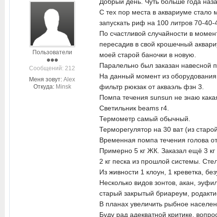
Добрый день. Чуть больше года наза
С тех пор места в аквариуме стало
запускать риф на 100 литров 70-40
По счастливой случайности в момент
пересадив в свой крошечный аквари
Пользователи
моей старой баночки в новую.
Паралельно был заказан навесной пе
Cообщений: 212
На данный момент из оборудования
Меня зовут:
Alex
фильтр рюкзак от акваэль фзн 3.
Откуда:
Minsk
Помпа течения sunsun не знаю какая
Светильник beams r4.
Термометр самый обычный.
Терморегулятор на 30 ват (из старой
Временная помпа течения голова от
Примерно 5 кг ЖК. Заказал ещё 3 кг
2 кг песка из прошлой системы. Сте
Из живности 1 клоун, 1 креветка, б
Несколько видов зонтов, акан, эуфи
старый закрытый бриареум, родактис
В планах увеличить рыбное населени
Буду рад адекватной критике, вопр