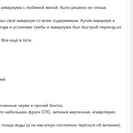
ём аквариума с любимой женой, было решено не спеша
авал свой аквариум со всем содержимым. Купив аквариум и
езда и установки тумбы и аквариума был быстрый переезд из
 Все ещё в пути.
чей.
огненные черви и прочий бентос.
е-то небольшие фраги СПС, актиния кирпичная, клавулярия,
 толще воды (а не как клоун постоянно тереться об актинию).