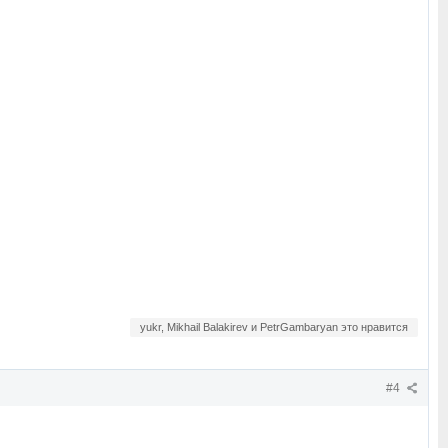
yukr, Mikhail Balakirev и PetrGambaryan это нравится
#4