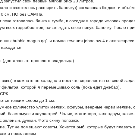
д запустил свой первый мягкий риф 20 литров.
 мало и захотелось расширить баночку)) согласовав бюджет и объ
-40 см. НО без САМПа.
 пока готовилась банка и тумба, в соседнем городе человек прод
ум всех гидробионтов, начал ждать свою новую баночку. После при
нник bubble magus qq1 и помпа течения jebao sw-4 с алиэкспресс.
 находится:
 (досталась от прошлого владельца).
 аквы) в комнате не холодно и пока что справляется со своей зада
 фильтра, которой я перемешиваю соль (пока едет джебао).
 СРК.
лется тонким слоем до 1 см.
езумное количество улиток мелких, офиуры, веерные черви мелкие, 
лий, бластомусс и кауластрей. Чалис, монтипора, календрум, каки
 зелёный, дункан. Фото скину попозже.
е. Тут не помешают советы. Хочется рыб, которые будут плавать в
осам и пожеланиям.