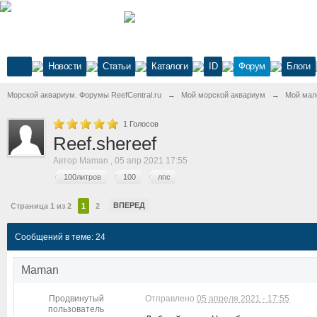
Новости
Статьи
Каталоги
ID
Форум
Блоги
Морской аквариум. Форумы ReefCentral.ru
→
Мой морской аквариум
→
Мой мал
1
Голосов
Reef.shereef
Автор
Maman
,
05 апр 2021 17:55
100литров
100
лпс
ВПЕРЕД
Страница 1 из 2
1
2
Сообщений в теме: 24
Maman
Продвинутый
Отправлено
05 апреля 2021 - 17:55
пользователь