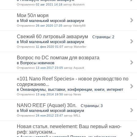
Отправлено
02 авг 2021 14:18
автор illusivem
Мои 50л моря
в Мой маленький морской аквариум
Отправлено
26 окт 2020 17:35
автор Valeriy88
Свежий 60 литровый аквариум
Страницы: 2
в Мой маленький морской аквариум
Отправлено
11 фев 2020 01:07
автор Matveller
Вопрос по DC помпам для возврата
в Вопросы новичков
Отправлено
13 ноя 2017 23:05
автор Aquavit
«101 Nano Reef Species» - новое руководство по
содержанию...
в Океанариумы, выставки, конференции, книги, интернет
Отправлено
13 апр 2014 19:50
автор News
NANO REEF (Aquael) 30л.
Страницы: 3
в Мой маленький морской аквариум
Отправлено
24 ноя 2012 23:47
автор WILL
Новая статья. newelement: Ваш первый нано-
риф: запускаем...