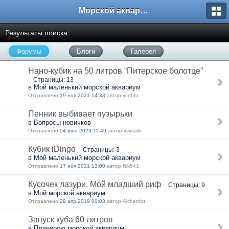
Морской аквариум. Форумы ReefCentral.ru
Результаты поиска
Форумы
Блоги
Галерея
Нано-кубик на 50 литров “Питерское болотце”
Страницы: 13
в Мой маленький морской аквариум
Отправлено
19 ноя 2021 14:33
автор vcebro
Пенник выбивает пузырьки
в Вопросы новичков
Отправлено
04 июн 2023 11:49
автор vvvitalik
Кубик iDingo
Страницы: 3
в Мой маленький морской аквариум
Отправлено
17 ноя 2021 13:00
автор Nik641
Кусочек лазури. Мой младший риф
Страницы: 9
в Мой морской аквариум
Отправлено
29 апр 2019 00:03
автор Alchemist
Запуск куба 60 литров
в Планирую морской аквариум