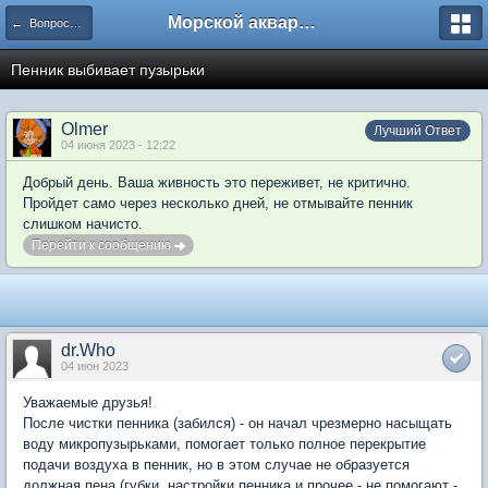
Морской аквариум. Форумы ReefCentral.ru
← Вопросы новичков
Пенник выбивает пузырьки
Olmer
Лучший Ответ
04 июня 2023 - 12:22
Добрый день. Ваша живность это переживет, не критично.
Пройдет само через несколько дней, не отмывайте пенник
слишком начисто.
Перейти к сообщению
dr.Who
04 июн 2023
Уважаемые друзья!
После чистки пенника (забился) - он начал чрезмерно насыщать
воду микропузырьками, помогает только полное перекрытие
подачи воздуха в пенник, но в этом случае не образуется
должная пена (губки, настройки пенника и прочее - не помогают -