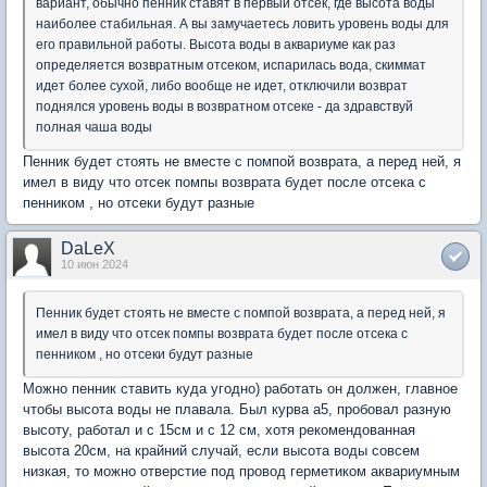
вариант, обычно пенник ставят в первый отсек, где высота воды
наиболее стабильная. А вы замучаетесь ловить уровень воды для
его правильной работы. Высота воды в аквариуме как раз
определяется возвратным отсеком, испарилась вода, скиммат
идет более сухой, либо вообще не идет, отключили возврат
поднялся уровень воды в возвратном отсеке - да здравствуй
полная чаша воды
Пенник будет стоять не вместе с помпой возврата, а перед ней, я
имел в виду что отсек помпы возврата будет после отсека с
пенником , но отсеки будут разные
DaLeX
10 июн 2024
Пенник будет стоять не вместе с помпой возврата, а перед ней, я
имел в виду что отсек помпы возврата будет после отсека с
пенником , но отсеки будут разные
Можно пенник ставить куда угодно) работать он должен, главное
чтобы высота воды не плавала. Был курва а5, пробовал разную
высоту, работал и с 15см и с 12 см, хотя рекомендованная
высота 20см, на крайний случай, если высота воды совсем
низкая, то можно отверстие под провод герметиком аквариумным