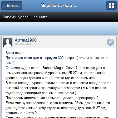
Морской аквариум. Форумы ReefCentral.ru
← Вопросы новичков
Рабочий уровень пенника
Артем1990
10 июн 2024
Всем привет.
Пректирую самп для аквариума 300 литров ( объем банки плюс
самп)
Скиммер будет стоять
Bubble Magus Curve 7, в инструкциях к
нему указано что рабочий уровень его 25-27 см, то есть такой
уровень воды должен быть в отсеке где стоит скиммер.
В свою очередь уровень воды в отсеке с пенником определяется
высотой перегородки граничащей с возвратом ( у меня пенник
будет предпоследним звеном с возвратом ).
Появилась дилемма, какой высоты делать перегородку ?
Если мне нужна рабочая высота минимум 25 см для пенника, то
для подстраховки я хочу сделать перегородку высотой 27 см,
правильно ли это ?
Опять же на различных форумах пользователи данного пенника