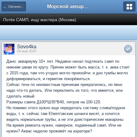
Морской аквариум. Форумы ReefCentral.ru
← Организация морских систем
Потёк САМП, ищу мастера (Москва)
Sovo4ka
04 мая 2026
Дано: аквариуму 10+ лет. Недавно начал подтекать самп по
нижним швам по кругу. Причин может быть масса, т. к. аква стоит
с 2015 года, там что угодно могло произойти: и дно тумбы могло
деформироваться, и герметик покорёжиться.
Сейчас течи по неизвестным причинам прекратились, но явно
надо что-то делать. Или переклеить из того, что имеется, или
сделать новый.
Размеры сампа Д100*Ш35*В40, литров на 100-120.
Но помимо этого нужно еще переделать систему слива/подачи
воды, т. к. сейчас там Eheim'овские шланги висят, а хочется
видеть нормальные трубы, а не эти доисторические макароны.
На время ремонта нужен, наверное, подменный самп. Или не
нужен? Аквас неделю проживёт на аэраторе?