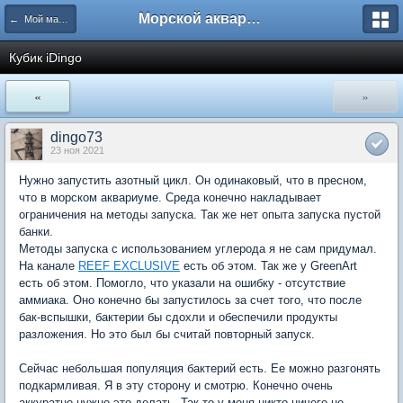
Морской аквариум. Форумы ReefCentral.ru
← Мой маленький морской аквариум
Кубик iDingo
«
»
dingo73
23 ноя 2021
Нужно запустить азотный цикл. Он одинаковый, что в пресном,
что в морском аквариуме. Среда конечно накладывает
ограничения на методы запуска. Так же нет опыта запуска пустой
банки.
Методы запуска с использованием углерода я не сам придумал.
На канале
REEF EXCLUSIVE
есть об этом. Так же у GreenArt
есть об этом. Помогло, что указали на ошибку - отсутствие
аммиака. Оно конечно бы запустилось за счет того, что после
бак-вспышки, бактерии бы сдохли и обеспечили продукты
разложения. Но это был бы считай повторный запуск.
Сейчас небольшая популяция бактерий есть. Ее можно разгонять
подкармливая. Я в эту сторону и смотрю. Конечно очень
аккуратно нужно это делать. Так то у меня никто ничего не