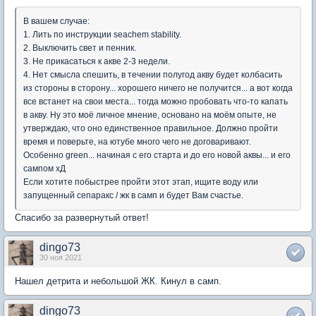
В вашем случае:
1. Лить по инструкции seachem stability.
2. Выключить свет и пенник.
3. Не прикасаться к акве 2-3 недели.
4. Нет смысла спешить, в течении полугод акву будет колбасить
из стороны в сторону... хорошего ничего не получится... а вот когда
все встанет на свои места... тогда можно пробовать что-то капать
в акву. Ну это моё личное мнение, основано на моём опыте, не
утверждаю, что оно единственное правильное. Должно пройти
время и поверьте, на ютубе много чего не договаривают.
Особенно green... начиная с его старта и до его новой аквы... и его
сампом хД
Если хотите побыстрее пройти этот этап, ищите воду или
запущенный сепаракс / жк в самп и будет Вам счастье.
Спасибо за развернутый ответ!
dingo73
30 ноя 2021
Нашел детрита и небольшой ЖК. Кинул в самп.
dingo73