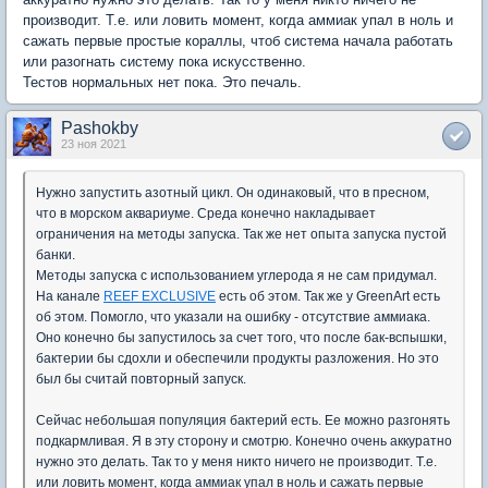
производит. Т.е. или ловить момент, когда аммиак упал в ноль и
сажать первые простые кораллы, чтоб система начала работать
или разогнать систему пока искусственно.
Тестов нормальных нет пока. Это печаль.
Pashokby
23 ноя 2021
Нужно запустить азотный цикл. Он одинаковый, что в пресном,
что в морском аквариуме. Среда конечно накладывает
ограничения на методы запуска. Так же нет опыта запуска пустой
банки.
Методы запуска с использованием углерода я не сам придумал.
На канале
REEF EXCLUSIVE
есть об этом. Так же у GreenArt есть
об этом. Помогло, что указали на ошибку - отсутствие аммиака.
Оно конечно бы запустилось за счет того, что после бак-вспышки,
бактерии бы сдохли и обеспечили продукты разложения. Но это
был бы считай повторный запуск.
Сейчас небольшая популяция бактерий есть. Ее можно разгонять
подкармливая. Я в эту сторону и смотрю. Конечно очень аккуратно
нужно это делать. Так то у меня никто ничего не производит. Т.е.
или ловить момент, когда аммиак упал в ноль и сажать первые