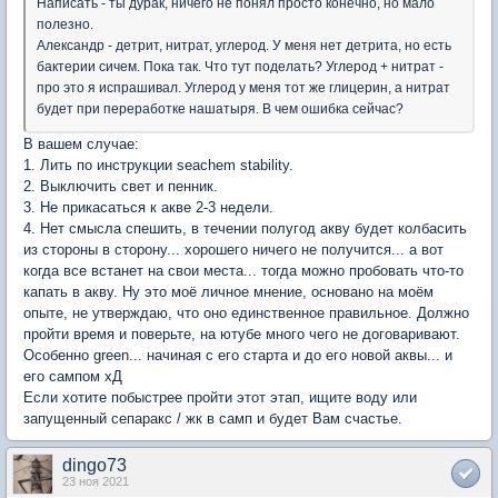
Написать - ты дурак, ничего не понял просто конечно, но мало
полезно.
Александр - детрит, нитрат, углерод. У меня нет детрита, но есть
бактерии сичем. Пока так. Что тут поделать? Углерод + нитрат -
про это я испрашивал. Углерод у меня тот же глицерин, а нитрат
будет при переработке нашатыря. В чем ошибка сейчас?
В вашем случае:
1. Лить по инструкции seachem stability.
2. Выключить свет и пенник.
3. Не прикасаться к акве 2-3 недели.
4. Нет смысла спешить, в течении полугод акву будет колбасить
из стороны в сторону... хорошего ничего не получится... а вот
когда все встанет на свои места... тогда можно пробовать что-то
капать в акву. Ну это моё личное мнение, основано на моём
опыте, не утверждаю, что оно единственное правильное. Должно
пройти время и поверьте, на ютубе много чего не договаривают.
Особенно green... начиная с его старта и до его новой аквы... и
его сампом хД
Если хотите побыстрее пройти этот этап, ищите воду или
запущенный сепаракс / жк в самп и будет Вам счастье.
dingo73
23 ноя 2021