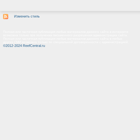
Изменить стиль
Полная или частичная публикация любых материалов данного сайта в интернете
возможна только при получении письменного разрешения администрации сайта.
Полная или частичная публикация любых материалов данного сайта в любых
других СМИ возможна только по специальной договоренности с администрацией.
©2012-2024 ReefCentral.ru