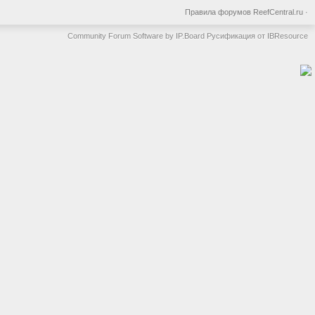
Правила форумов ReefCentral.ru
·
Community Forum Software by IP.Board
Русификация от IBResource