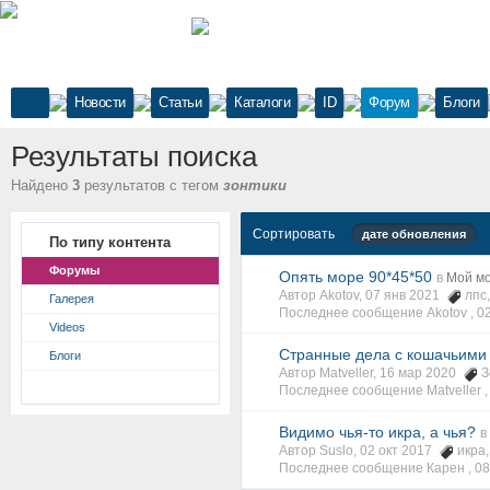
Новости
Статьи
Каталоги
ID
Форум
Блоги
Результаты поиска
Найдено
3
результатов с тегом
зонтики
Сортировать
дате обновления
По типу контента
Форумы
Опять море 90*45*50
в
Мой мо
Автор Akotov, 07 янв 2021
лпс
Галерея
Последнее сообщение Akotov ,
0
Videos
Странные дела с кошачьими
Блоги
Автор Matveller, 16 мар 2020
З
Последнее сообщение Matveller 
Видимо чья-то икра, а чья?
в
Автор Suslo, 02 окт 2017
икра
Последнее сообщение Карен ,
08