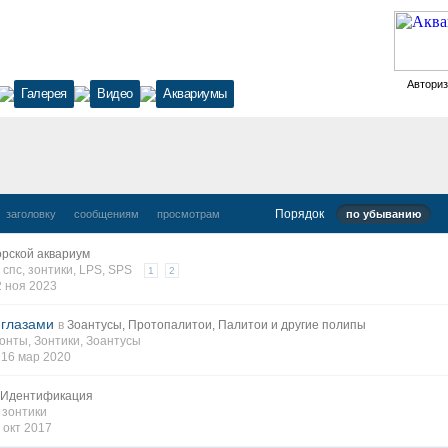
Автори
Галерея
Видео
Аквариумы
Порядок
заголовку
сообщениям
просмотрам
по убыванию
рской аквариум
,
спс
,
зонтики
,
LPS
,
SPS
1
2
2 ноя 2023
 глазами
в
Зоантусы, Протопалитои, Палитои и другие полипы
онты
,
Зонтики
,
Зоантусы
,
16 мар 2020
Идентификация
,
зонтики
 окт 2017