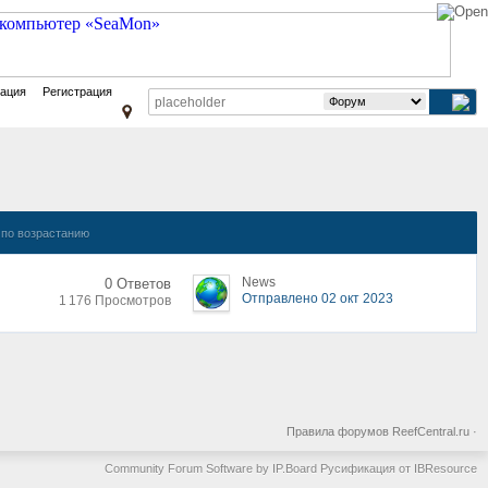
зация
Регистрация
по возрастанию
News
0 Ответов
Отправлено 02 окт 2023
1 176 Просмотров
Правила форумов ReefCentral.ru
·
Community Forum Software by IP.Board
Русификация от IBResource