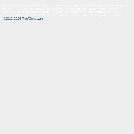
Полная или частичная публикация любых материалов данного сайта в интернете
возможна только при получении письменного разрешения администрации сайта.
Полная или частичная публикация любых материалов данного сайта в любых
других СМИ возможна только по специальной договоренности с администрацией.
©2012-2024 ReefCentral.ru