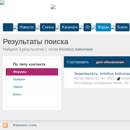
Новости
Статьи
Каталоги
ID
Форум
Блоги
Результаты поиска
Найдено
1
результатов с тегом
Iniistius bakunawa
Сортировать
дате обновления
По типу контента
Форумы
Знакомьтесь, Iniistius baku
Автор News, 02 окт 2023
Iniis
Галерея
Последнее сообщение News ,
02 
Videos
Блоги
Изменить стиль