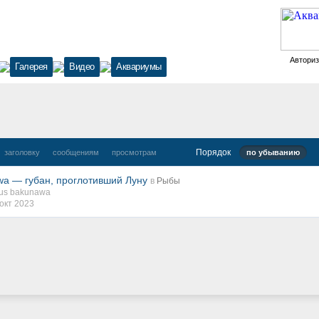
Автори
Галерея
Видео
Аквариумы
Порядок
заголовку
сообщениям
просмотрам
по убыванию
nawa — губан, проглотивший Луну
в
Рыбы
tius bakunawa
окт 2023