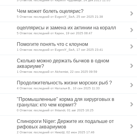
3 Ответов: последний от Кирилл Чудовище, 24 дек 2025 12:05
Чем может болеть оцелярис?
5 Ответов: последний от EvgeniY_SeA, 25 окт 2025 21:38
оцеллярисы и замена их актинии на коралл
5 Ответов: последний от Карен, 19 окт 2025 08:47
Помогите понять что с клоуном
1 Ответов: последний от EvgeniY_SeA, 17 окт 2025 23:41
Сколько можно держать бычков в одном
аквариуме?
1 Ответов: последний от Alchemist, 22 сен 2025 09:59
Продолжительность жизни морских рыб ?
4 Ответов: последний от Наталья В., 10 сен 2025 11:33
"Промышленные" корма для хирурговых в
гранулах: кто чем кормит?
0 Ответов: последний от Ihtiandr, 01 авг 2025 16:25
Спинороги Niger: Держите их подальше от
рифовых аквариумов
2 Ответов: последний от НикоШ, 02 июн 2025 17:46