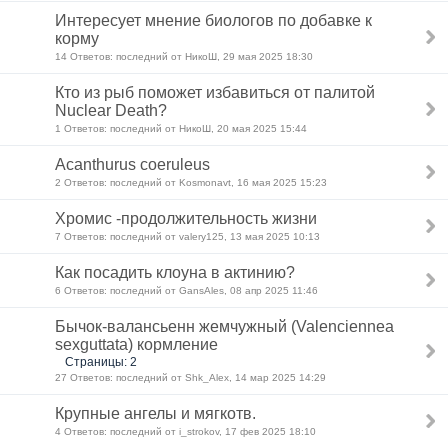
Интересует мнение биологов по добавке к
корму
14 Ответов: последний от НикоШ, 29 мая 2025 18:30
Кто из рыб поможет избавиться от палитой
Nuclear Death?
1 Ответов: последний от НикоШ, 20 мая 2025 15:44
Acanthurus coeruleus
2 Ответов: последний от Kosmonavt, 16 мая 2025 15:23
Хромис -продолжительность жизни
7 Ответов: последний от valery125, 13 мая 2025 10:13
Как посадить клоуна в актинию?
6 Ответов: последний от GansAles, 08 апр 2025 11:46
Бычок-валансьенн жемчужный (Valenciennea
sexguttata) кормление
Страницы: 2
27 Ответов: последний от Shk_Alex, 14 мар 2025 14:29
Крупные ангелы и мягкотв.
4 Ответов: последний от i_strokov, 17 фев 2025 18:10