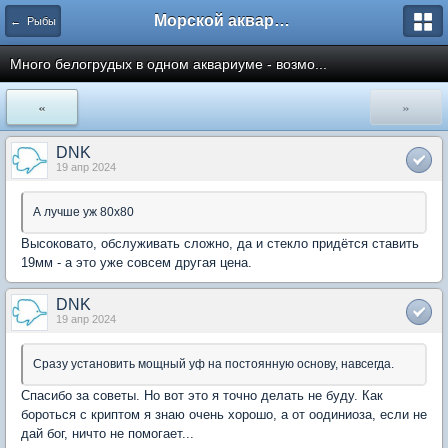
Морской аквариум. Форумы ReefCentral.ru
← Рыбы
Много белогрудых в одном аквариуме - возмо...
«
»
DNK
19 апр 2024
А лучше уж 80х80
Высоковато, обслуживать сложно, да и стекло придётся ставить
19мм - а это уже совсем другая цена.
DNK
19 апр 2024
Сразу установить мощный уф на постоянную основу, навсегда.
Спасибо за советы. Но вот это я точно делать не буду. Как
бороться с криптом я знаю очень хорошо, а от оодиниоза, если не
дай бог, ничто не помогает...