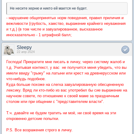
Не несите херню и никто ей мается не будет.
- нарушение общепринятых норм поведения, правил приличия и
вежливости (грубость, хамство, выражение крайнего неуважения
и т.д.) (в том числе и завуалированное, высказанное
иносказательно - 1 штрафной балл;
Sleepy
22 апр 2024
Господа! Прекратите мне писать в личку, через систему жалоб и
т.д. Учитывая контекст, у вас не получится меня убедить, что вы
имели ввиду "грыжу" на латыни или крест на древнерусском или
что-нибудь подобное.
Куда больше похоже на слегка завуалированную обесцененную
лексику. Вряд ли кто-либо из вас употребил бы сие выражение на
научном совете, по отношению к своей маме за праздничным
столом или при общении с "представителем власти".
Т.ч. давайте не будем тратить ни моё, ни своё время на эти
откровенно детские попытки.
P.S. Все возражения строго в личку.