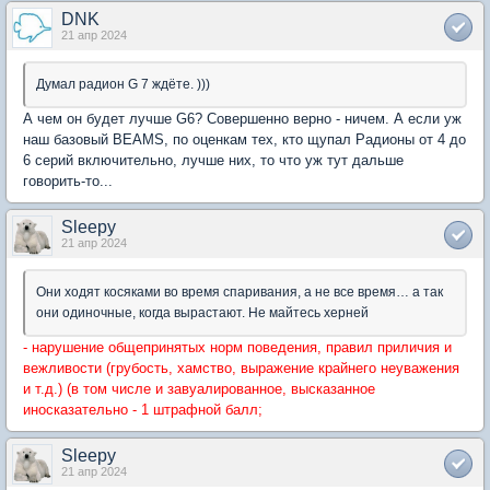
DNK
21 апр 2024
Думал радион G 7 ждёте. )))
А чем он будет лучше G6? Совершенно верно - ничем. А если уж
наш базовый BEAMS, по оценкам тех, кто щупал Радионы от 4 до
6 серий включительно, лучше них, то что уж тут дальше
говорить-то...
Sleepy
21 апр 2024
Они ходят косяками во время спаривания, а не все время… а так
они одиночные, когда вырастают. Не майтесь херней
- нарушение общепринятых норм поведения, правил приличия и
вежливости (грубость, хамство, выражение крайнего неуважения
и т.д.) (в том числе и завуалированное, высказанное
иносказательно - 1 штрафной балл;
Sleepy
21 апр 2024