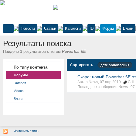
Новости
Статьи
Каталоги
ID
Форум
Блоги
Результаты поиска
Найдено
1
результатов с тегом
Powerbar 6E
Сортировать
дате обновления
По типу контента
Форумы
Скоро: новый Powerbar 6E о
Автор News, 07 апр 2019
GHL
Галерея
Последнее сообщение News ,
07
Videos
Блоги
Изменить стиль