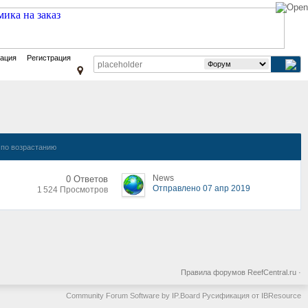
зация
Регистрация
по возрастанию
News
0 Ответов
Отправлено 07 апр 2019
1 524 Просмотров
Правила форумов ReefCentral.ru
·
Community Forum Software by IP.Board
Русификация от IBResource