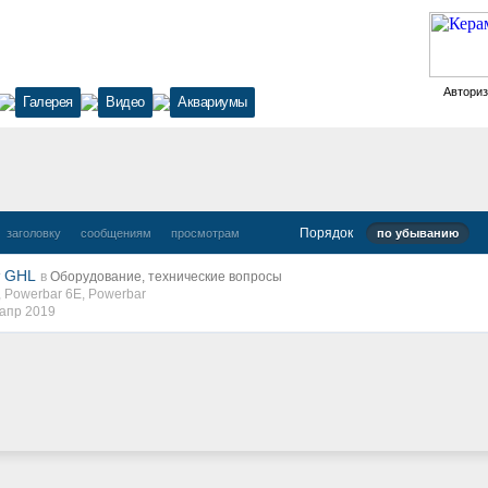
Автори
Галерея
Видео
Аквариумы
Порядок
заголовку
сообщениям
просмотрам
по убыванию
т GHL
в
Оборудование, технические вопросы
,
Powerbar 6E
,
Powerbar
 апр 2019