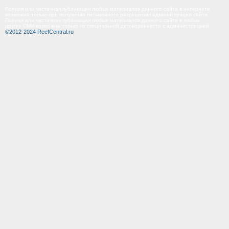
Полная или частичная публикация любых материалов данного сайта в интернете
возможна только при получении письменного разрешения администрации сайта.
Полная или частичная публикация любых материалов данного сайта в любых
других СМИ возможна только по специальной договоренности с администрацией.
©2012-2024 ReefCentral.ru