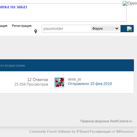
зация
Регистрация
по возрастанию
assa_ju
12 Ответов
Отправлено 10 фев 2018
25 358 Просмотров
Правила форумов ReefCentral.ru
·
Community Forum Software by IP.Board
Русификация от IBResource