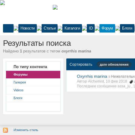
Новости
Статьи
Каталоги
ID
Форум
Блоги
Результаты поиска
Найдено
1
результатов с тегом
oxyrrhis marina
Сортировать
дате обновления
По типу контента
Форумы
Oxyrrhis marina
в
Нежелательн
Автор Alchemist, 10 фев 2018
Галерея
Последнее сообщение assa_ju ,
Videos
Блоги
Изменить стиль