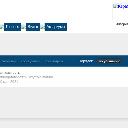
Автори
Галерея
Видео
Аквариумы
Порядок
заголовку
сообщениям
просмотрам
по убыванию
ая живность
динофлагелляты
,
oxyrrhis marina
10 мая 2021