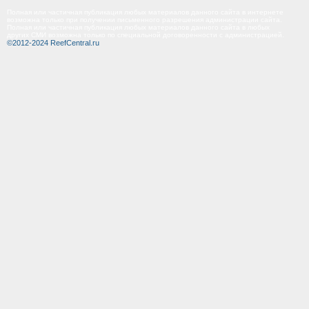
Полная или частичная публикация любых материалов данного сайта в интернете
возможна только при получении письменного разрешения администрации сайта.
Полная или частичная публикация любых материалов данного сайта в любых
других СМИ возможна только по специальной договоренности с администрацией.
©2012-2024 ReefCentral.ru