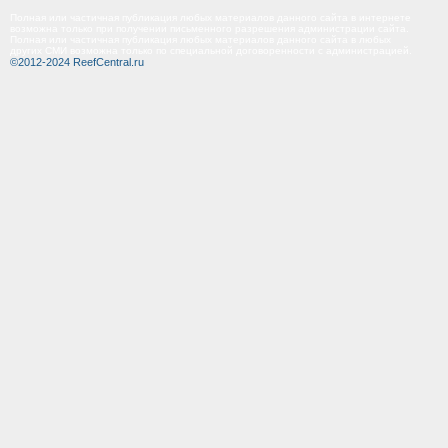
Полная или частичная публикация любых материалов данного сайта в интернете
возможна только при получении письменного разрешения администрации сайта.
Полная или частичная публикация любых материалов данного сайта в любых
других СМИ возможна только по специальной договоренности с администрацией.
©2012-2024 ReefCentral.ru