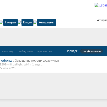
Автори
Галерея
Видео
Аквариумы
Порядок
заголовку
сообщениям
просмотрам
по убыванию
телефона
в
Освещение морских аквариумов
1201-wifi
,
zetlight
,
wi-fi
и 1 еще...
15 июн 2020