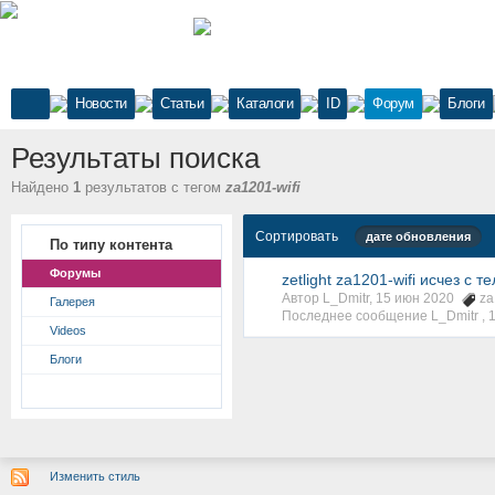
Новости
Статьи
Каталоги
ID
Форум
Блоги
Результаты поиска
Найдено
1
результатов с тегом
za1201-wifi
Сортировать
дате обновления
По типу контента
Форумы
zetlight za1201-wifi исчез с 
Автор L_Dmitr, 15 июн 2020
za
Галерея
Последнее сообщение L_Dmitr ,
Videos
Блоги
Изменить стиль