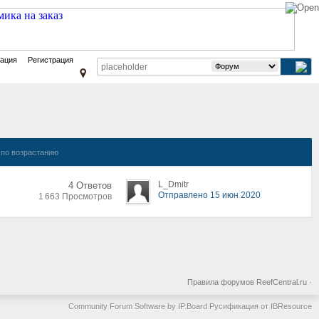
зация
Регистрация
по возрастанию
L_Dmitr
4 Ответов
Отправлено 15 июн 2020
1 663 Просмотров
Правила форумов ReefCentral.ru
·
Community Forum Software by IP.Board
Русификация от IBResource