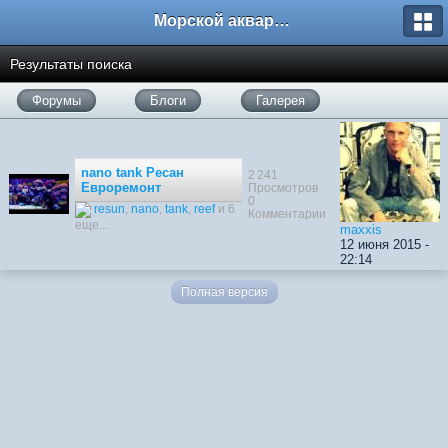
Морской аквариум. Форумы ReefCentral.ru
Результаты поиска
Форумы
Блоги
Галерея
nano tank Ресан
2 241
Евроремонт
Просмотров
0
resun
,
nano
,
tank
,
reef
и 6
Комментарии
еще...
maxxis
12 июня 2015 -
22:14
Полная версия