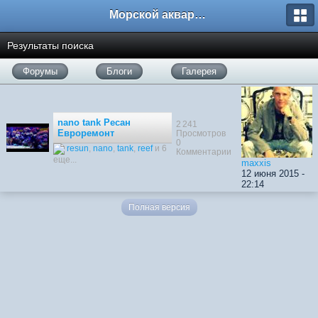
Морской аквариум. Форумы ReefCentral.ru
Результаты поиска
Форумы
Блоги
Галерея
nano tank Ресан
2 241
Евроремонт
Просмотров
0
resun
,
nano
,
tank
,
reef
и 6
Комментарии
еще...
maxxis
12 июня 2015 -
22:14
Полная версия