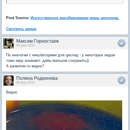
Post Source:
Искусственное инкубирование икры апогонов.
Смотреть видео
Максим Горностаев
09 фев 2015
По аналогии с инкубаторами для цихлид - у некоторых видов
тоже икру изымают, дабы мальков сохранить))
А развитие-то видно?
Полина Родионова
09 фев 2015
Видно.