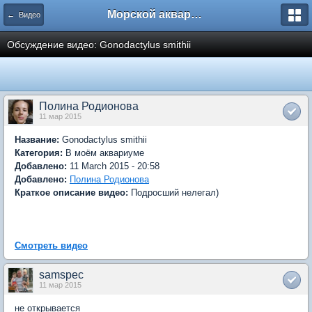
Морской аквариум. Форумы ReefCentral.ru
← Видео
Обсуждение видео: Gonodactylus smithii
Полина Родионова
11 мар 2015
Название:
Gonodactylus smithii
Категория:
В моём аквариуме
Добавлено:
11 March 2015 - 20:58
Добавлено:
Полина Родионова
Краткое описание видео:
Подросший нелегал)
Смотреть видео
samspec
11 мар 2015
не открывается