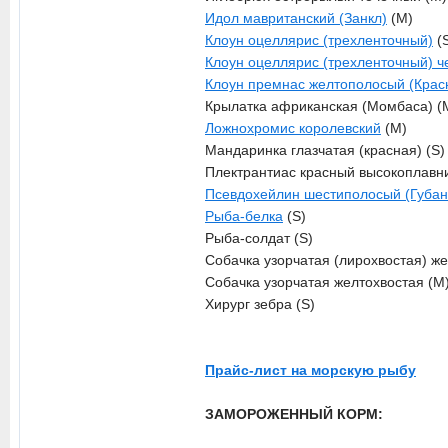
Идол мавританский (Занкл)
(M)
Клоун оцеллярис (трехленточный)
(
Клоун оцеллярис (трехленточный) 
Клоун премнас желтополосый (Крас
Крылатка африканская (Момбаса) (
Ложнохромис королевский
(M)
Мандаринка глазчатая (красная) (S)
Плектрантиас красный высокоплавн
Псевдохейлин шестиполосый (Губа
Рыба-белка
(S)
Рыба-солдат (S)
Собачка узорчатая (лирохвостая) ж
Собачка узорчатая желтохвостая (M
Хирург зебра (S)
Прайс-лист на морскую рыбу
ЗАМОРОЖЕННЫЙ КОРМ: