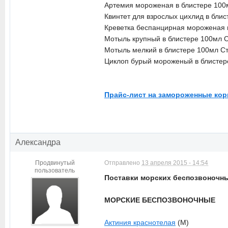
Артемия мороженая в блистере 100
Квинтет для взрослых цихлид в бли
Креветка беспанцирная мороженая 
Мотыль крупный в блистере 100мл 
Мотыль мелкий в блистере 100мл С
Циклоп бурый мороженый в блистер
Прайс-лист на замороженные кор
Александра
Продвинутый
Отправлено
13 апреля 2015 - 14:54
пользователь
Поставки морских беспозвоночных
МОРСКИЕ БЕСПОЗВОНОЧНЫЕ
Актиния краснотелая
(M)