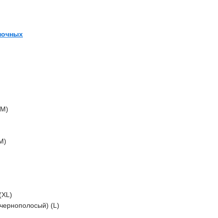
ночных
(M)
M)
(XL)
чернополосый) (L)