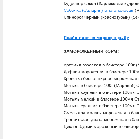
Кудрепер сокол (Карликовый кудреп
Собачка (Салария) многополосая
(M
Спинорог черный (краснозубый) (S)
Прайс-лист на морскую рыбу
ЗАМОРОЖЕННЫЙ КОРМ:
Артемия взрослая в блистере 100г 
Дафния мороженая в блистере 100
Креветка беспанцирная мороженая 
Мотыль в блистере 100г (Марлин)( 
Мотыль крупный в блистере 100мл 
Мотыль мелкий в блистере 100мл С
Мотыль средний в блистере 100мл 
Смесь для малави мороженая в бли
Тропическая диета мороженая в бли
Циклоп бурый мороженый в блистер