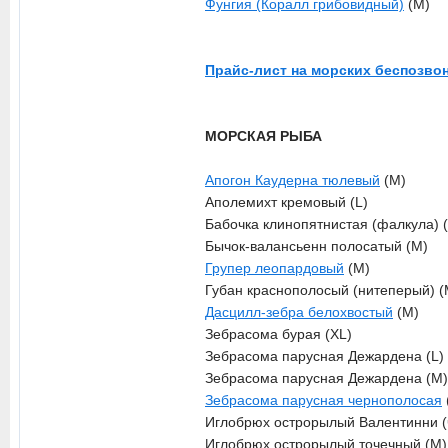
Фунгия (Коралл грибовидный)
(M)
Прайс-лист на морских беспозво
МОРСКАЯ РЫБА
Апогон Каудерна тюлевый
(M)
Аполемихт кремовый (L)
Бабочка клинопятнистая (фалкула) 
Бычок-валансьенн полосатый (M)
Групер леопардовый
(M)
Губан краснополосый (нитеперый) (
Дасцилл-зебра белохвостый
(M)
Зебрасома бурая (XL)
Зебрасома парусная Дежардена (L)
Зебрасома парусная Дежардена (M)
Зебрасома парусная чернополосая
Иглобрюх острорылый Валентинни (
Иглобрюх острорылый точечный (M)