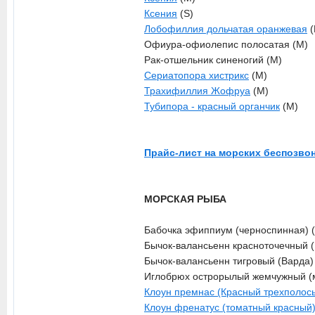
Ксения
(S)
Лобофиллия дольчатая оранжевая
(
Офиура-офиолепис полосатая (M)
Рак-отшельник синеногий (M)
Сериатопора хистрикс
(M)
Трахифиллия Жофруа
(M)
Тубипора - красный органчик
(M)
Прайс-лист на морских беспозво
МОРСКАЯ РЫБА
Бабочка эфиппиум (черноспинная)
Бычок-валансьенн красноточечный 
Бычок-валансьенн тигровый (Варда)
Иглобрюх острорылый жемчужный (м
Клоун премнас (Красный трехполос
Клоун френатус (томатный красный