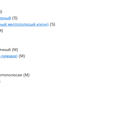
S)
черный
(S)
ный желтополосый клоун)
(S)
M)
ичный (M)
н-пижама)
(M)
елтополосая (M)
)