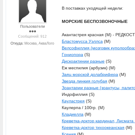
В поставках уходящей недели:
МОРСКИЕ БЕСПОЗВОНОЧНЫЕ
Пользователи
Акантастрея красная (M) - РЕДКОСТЬ
Cообщений: 912
Бластомусса Уэллса
(M)
Откуда:
Москва, АкваЛого
Велсофиллия (мозговик куполообра
Гониопора
(S)
Дискоактинии разные
(S)
Еж меспилия (арбузик) (M)
Заяц морской долабрифера
(M)
Звезда линкия голубая
(M)
Зоантарии разные (зоантусы, палит
Индофиллия (S)
Кауластрея
(S)
Каулерпа / 100гр. (M)
Кладиелла
(M)
Креветка-доктор кардинал, Лисмата
Креветка-доктор тихоокеанская
(M)
Ксения
(M)