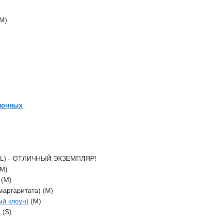
M)
ночных
 (L) - ОТЛИЧНЫЙ ЭКЗЕМПЛЯР!
(M)
 (M)
аргаритата) (M)
ый клоун)
(M)
)
(S)