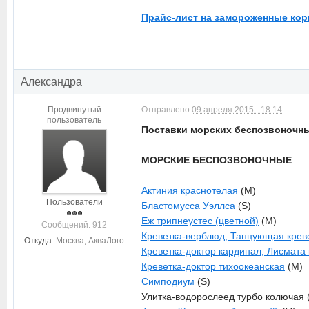
Прайс-лист на замороженные кор
Александра
Продвинутый
Отправлено
09 апреля 2015 - 18:14
пользователь
Поставки морских беспозвоночных
МОРСКИЕ БЕСПОЗВОНОЧНЫЕ
Актиния краснотелая
(M)
Пользователи
Бластомусса Уэллса
(S)
Еж трипнеустес (цветной)
(M)
Cообщений: 912
Креветка-верблюд, Танцующая крев
Откуда:
Москва, АкваЛого
Креветка-доктор кардинал, Лисмата
Креветка-доктор тихоокеанская
(M)
Симподиум
(S)
Улитка-водорослеед турбо колючая 