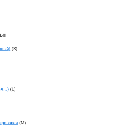
!!!
зный)
(S)
оя…)
(L)
 кровавая
(M)