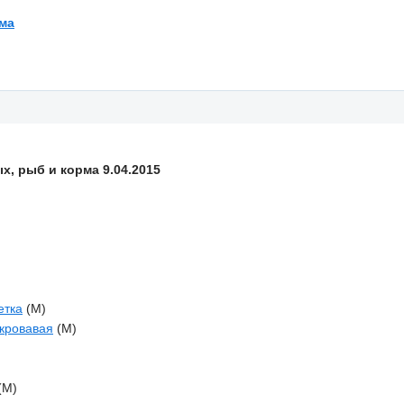
ма
, рыб и корма 9.04.2015
етка
(M)
 кровавая
(M)
(M)