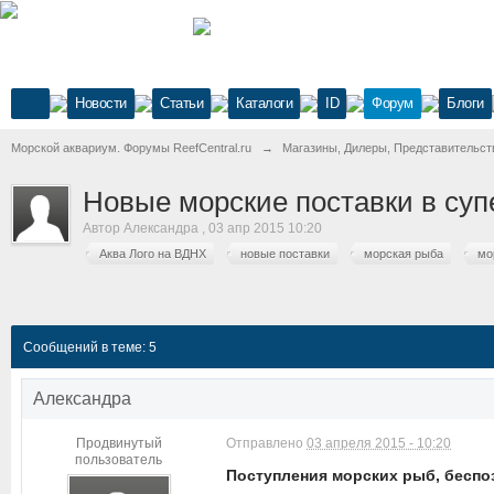
Новости
Статьи
Каталоги
ID
Форум
Блоги
Морской аквариум. Форумы ReefCentral.ru
→
Магазины, Дилеры, Представительст
Новые морские поставки в суп
Автор
Александра
,
03 апр 2015 10:20
Аква Лого на ВДНХ
новые поставки
морская рыба
мо
Сообщений в теме: 5
Александра
Продвинутый
Отправлено
03 апреля 2015 - 10:20
пользователь
Поступления морских рыб, беспоз