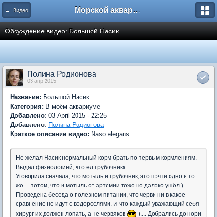
Морской аквариум. Форумы ReefCentral.ru
← Видео
Обсуждение видео: Большой Насик
Полина Родионова
03 апр 2015
Название:
Большой Насик
Категория:
В моём аквариуме
Добавлено:
03 April 2015 - 22:25
Добавлено:
Полина Родионова
Краткое описание видео:
Naso elegans
Не желал Насик нормальный корм брать по первым кормлениям.
Выдал физиологией, что ел трубочника.
Уговорила сначала, что мотыль и трубочник, это почти одно и то
же.... потом, что и мотыль от артемии тоже не далеко ушёл.)..
Проведена беседа о полезном питании, что черви ни в какое
сравнение не идут с водорослями. И что каждый уважающий себя
хирург их должен лопать, а не червяков
).... Добрались до нори