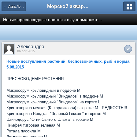
Морской аквариум. Форумы ReefCentral.ru
← Аква Лого. Аквариумные салоны и супермаркеты.
Новые пресноводные поставки в супермаркете...
Александра
06 авг 2015
Новые поступления растений, беспозвоночных, рыб и корма
5.08.2015
ПРЕСНОВОДНЫЕ РАСТЕНИЯ:
Микросорум крыловидный в поддоне M
Микросорум крыловидный "Винделов" в поддоне M
Микросорум крыловидный "Винделов" на коряге L
Криптокорина мелкая (К. карликовая) в горшке M - РЕДКОСТЬ!!!
Криптокорина Вендта - "Зеленый Геккон " в горшке M
Эхинодорус "Огни Святого Эльма" в горшке M
Нимфея тигровая зеленая M
Ротала пусcила M
Лимнофила водная M