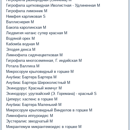
Гигрофила щитковидная Иволистная - Удлиненная M
Гигрофила лимонник M
Нимфея карликовая S
Валлиснерия M
Бакопа каролинская M
Людвигия натанс супер красная M
Водяной орех M
Кабомба водная M
Элодея денса M
Лимнофила сидячецветковая M
Гигрофила многосемянная, Г. индийская M
Ротала Валлиха M
Микросорум крыловидный в горшке M
Анубиас Бартера Бартера M
Анубиас Бартера Широколистный M
Эхинодорус Красный жемчуг M
Эхинодорус уругвайский (Э. Горемана) - красный S
Циперус хаспенс в горшке M
Анубиас Бартера Маленький M
Микросорум крыловидный Винделов в горшке M
Лимнофила иппуроидес M
Эустералис звездчатый M
Микрантемум микрантемоидес в горшке M