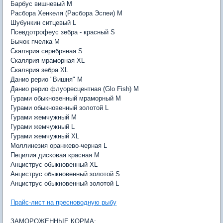
Барбус вишневый M
Расбора Хенкеля (Расбора Эспеи) M
Шубункин ситцевый L
Псевдотрофеус зебра - красный S
Бычок пчелка M
Скалярия серебряная S
Скалярия мраморная XL
Скалярия зебра XL
Данио рерио "Вишня" M
Данио рерио флуоресцентная (Glo Fish) M
Гурами обыкновенный мраморный M
Гурами обыкновенный золотой L
Гурами жемчужный M
Гурами жемчужный L
Гурами жемчужный XL
Моллинезия оранжево-черная L
Пецилия дисковая красная M
Анциструс обыкновенный XL
Анциструс обыкновенный золотой S
Анциструс обыкновенный золотой L
Прайс-лист на пресноводную рыбу
ЗАМОРОЖЕННЫЕ КОРМА: