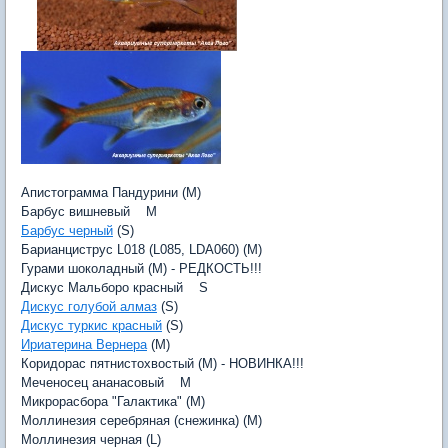
Апистограмма Пандурини (M)
Барбус вишневый M
Барбус черный
(S)
Барианциструс L018 (L085, LDA060) (M)
Гурами шоколадный (M) - РЕДКОСТЬ!!!
Дискус Мальборо красный S
Дискус голубой алмаз
(S)
Дискус туркис красный
(S)
Ириатерина Вернера
(M)
Коридорас пятнистохвостый (M) - НОВИНКА!!!
Меченосец ананасовый M
Микрорасбора "Галактика" (M)
Моллинезия серебряная (снежинка) (M)
Моллинезия черная (L)