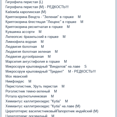
Гигрофила перистая (L)
Гигрофила перистая (M) - РЕДКОСТЬ!!!
Кабомба каролинская (M)
Криптокорина Вендта - "Зеленая" в горшке M
Криптокорина блестящая "Люценс" в горшке M
Криптокорина реснитчатая в горшке M
Кувшинка ассорти M
Лилеопсис бразильский в горшке M
Лимнофила водная M
Людвигия болотная M
Людвигия болотная зеленая M
Людвигия дугообразная M
Марсилия ангустифолия в горшке M
Микросорум крыловидный "Винделов" на лаве S
Микросорум крыловидный "Тридент" M - РЕДКОСТЬ!!!
Мох яванский
Нимфоидес M
Перистолистник, Уруть перистая M
Роголистник темно-зеленый M
Ротала крупнотычинковая M
Хемиантус каллитрихоидес "Куба" M
Хемиантус каллитрихоидес "Куба" на лаве (M)
Цератоптерис василистниковыйПапоротник индийский (M)
Цератоптерис роговидный M