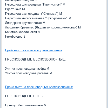
Гигрофила щитковидная "Иволистная" M
Рдест Гайя M
Гигрофила разнородная ("Синнема") M
Гигрофила многосемянная "Ярко-розовый" M
Линдерния круглолистая M
Людвигия бревипес (Людвигия коротконожковая) M
Кабомба каролинская M
Нимфоидес S
Прайс-лист на пресноводные растения
ПРЕСНОВОДНЫЕ БЕСПОЗВОНОЧНЫЕ:
Улитка пресноводная зебра M
Улитка пресноводная рогатая M
Прайс-лист на пресноводных беспозвоночных
ПРЕСНОВОДНЫЕ РЫБЫ:
Орнатус белоплавничный M