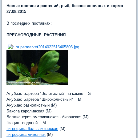
Новые поставки растений, рыб, беспозвоночных и корма
27.08.2015
В последних поставках:
ПРЕСНОВОДНЫЕ РАСТЕНИЯ
Анубиас Бартера "Золотистый" на камне S
Анубиас Бартера "Широколистный" M
Анубиас разнолистный (M)
Бакопа каролинская (M)
Валлиснерия американская - биванская (M)
Гиацинт водяной M
Гигрофила бальзамическая
(M)
Гигрофила лимонник
(M)