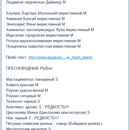
Людвигия перуанская Даймонд M
Анубиас Бартера Маленький меристемный M
Аммания Бонсай меристемная M
Элеохарис Мини меристемный M
Хемиантус каллитрихоидес Куба меристемный M
Марсилия городчатая меристемная M
Ротала крупнотычинковая меристемная M
Пузырчатка траволистная меристемная M
Прайс-лист:
http://www.aqualogo....er_fresh_plants
ПРЕСНОВОДНЫЕ РЫБЫ:
Мастацембелус панцирный S
Комета красная M
Риукин красно-белый M
Риукин ситцевый M
Телескоп черный S
Акантикус адонис S - РЕДКОСТЬ!!!
Цихлазома Меека (Цихлазома красногорлая) S
Нож черный S - РЕДКОСТЬ!!!
Петушки сиамские разные - самцы (Бойцовые рыбки) L
Меланотения неоновая S