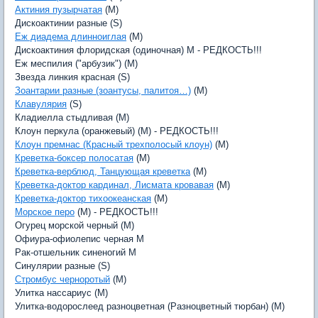
Актиния пузырчатая
(M)
Дискоактинии разные (S)
Еж диадема длинноиглая
(M)
Дискоактиния флоридская (одиночная) M - РЕДКОСТЬ!!!
Еж меспилия ("арбузик") (M)
Звезда линкия красная (S)
Зоантарии разные (зоантусы, палитоя…)
(M)
Клавулярия
(S)
Кладиелла стыдливая (M)
Клоун перкула (оранжевый) (M) - РЕДКОСТЬ!!!
Клоун премнас (Красный трехполосый клоун)
(M)
Креветка-боксер полосатая
(M)
Креветка-верблюд, Танцующая креветка
(M)
Креветка-доктор кардинал, Лисмата кровавая
(M)
Креветка-доктор тихоокеанская
(M)
Морское перо
(M) - РЕДКОСТЬ!!!
Огурец морской черный (M)
Офиура-офиолепис черная M
Рак-отшельник синеногий M
Синулярии разные (S)
Стромбус черноротый
(M)
Улитка нассариус (M)
Улитка-водорослеед разноцветная (Разноцветный тюрбан) (M)