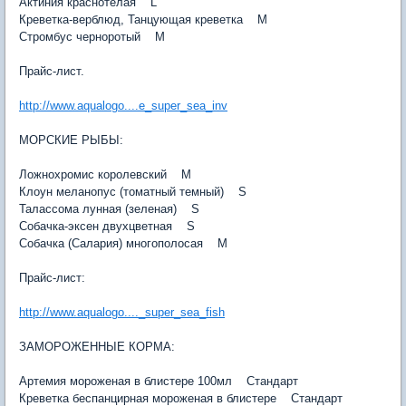
Актиния краснотелая L
Креветка-верблюд, Танцующая креветка M
Стромбус черноротый M
Прайс-лист.
http://www.aqualogo....e_super_sea_inv
МОРСКИЕ РЫБЫ:
Ложнохромис королевский M
Клоун меланопус (томатный темный) S
Талассома лунная (зеленая) S
Собачка-эксен двухцветная S
Собачка (Салария) многополосая M
Прайс-лист:
http://www.aqualogo...._super_sea_fish
ЗАМОРОЖЕННЫЕ КОРМА:
Артемия мороженая в блистере 100мл Стандарт
Креветка беспанцирная мороженая в блистере Стандарт