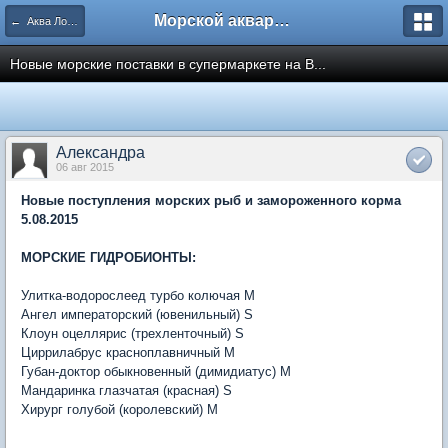
Морской аквариум. Форумы ReefCentral.ru
← Аква Лого. Аквариумные салоны и супермаркеты.
Новые морские поставки в супермаркете на В...
Александра
06 авг 2015
Новые поступления морских рыб и замороженного корма
5.08.2015
МОРСКИЕ ГИДРОБИОНТЫ:
Улитка-водорослеед турбо колючая M
Ангел императорский (ювенильный) S
Клоун оцеллярис (трехленточный) S
Циррилабрус красноплавничный M
Губан-доктор обыкновенный (димидиатус) M
Мандаринка глазчатая (красная) S
Хирург голубой (королевский) M