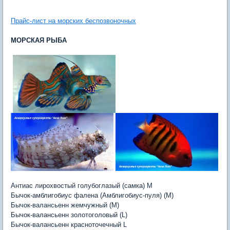
Прайс-лист на морских беспозвоночных
МОРСКАЯ РЫБА
Антиас лирохвостый голубоглазый (самка) M
Бычок-амблигобиус фалена (Амблигобиус-пуля) (M)
Бычок-валансьенн жемчужный (M)
Бычок-валансьенн золотоголовый (L)
Бычок-валансьенн красноточечный L