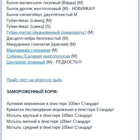
Бычок-валансьенн тигровый (Варда) (M)
Бычок-дротик желтоголовый (M) - НОВИНКА!!!
Бычок-сигнигобиус двухпятнистый M
Губан-бекас (самец) (M)
Губан-бекас (самка) (S)
Губан-доктор обыкновенный (димидиатус)
(M)
Дасцилл-зебра белохвостый (M)
Мандаринка глазчатая (красная) (M)
Мандаринка глянцевая
(M)
Собачка (Салария) многополосая
(M)
Центропиг огненный
(M) - РЕДКОСТЬ!!!
Прайс-лист на морскую рыбу
ЗАМОРОЖЕННЫЙ КОРМ:
Артемия мороженая в блистере 100мл Стандарт
Креветка беспанцирная мороженая в блистере Стандарт
Мотыль крупный в блистере 100мл Стандарт
Мотыль мелкий в блистере 100мл Стандарт
Мотыль средний в блистере 100мл Стандарт